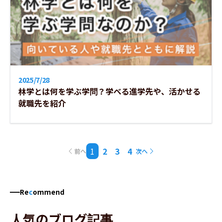
2025/7/28
林学とは何を学ぶ学問？学べる進学先や、活かせる
就職先を紹介
1
2
3
4
前へ
次へ
Re
c
ommend
人気のブログ記事