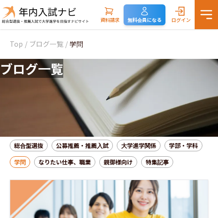
資料請求
無料会員になる
ログイン
Top
/
ブログ一覧
/
学問
ブログ一覧
総合型選抜
公募推薦・推薦入試
大学進学関係
学部・学科
学問
なりたい仕事、職業
親御様向け
特集記事