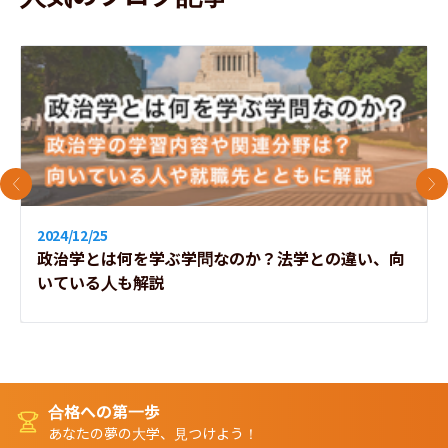
前のスライド
次
2024/12/25
政治学とは何を学ぶ学問なのか？法学との違い、向
いている人も解説
合格への第一歩
あなたの夢の大学、見つけよう！