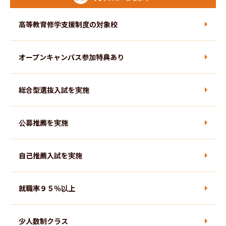
九州エリア
芸術学部
高等教育修学支援制度の対象校
沖縄エリア
体育学部
オープンキャンパス参加特典あり
近畿エリア
総合型選抜入試を実施
健康科学部
公募推薦を実施
教養学部
自己推薦入試を実施
理学部
就職率９５％以上
工学部
少人数制クラス