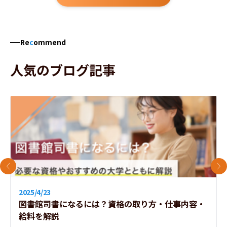
Re
c
ommend
人気のブログ記事
前のスライド
次
2025/4/23
図書館司書になるには？資格の取り方・仕事内容・
給料を解説