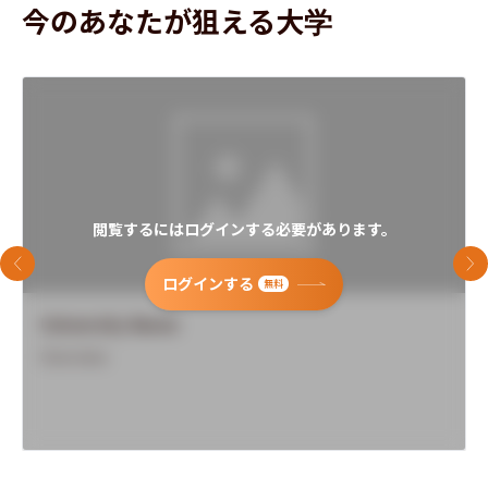
今のあなたが狙える大学
閲覧するにはログインする必要があります。
前のスライド
次
ログインする
無料
University Name
Overview