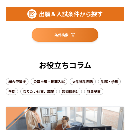
大学院を併設している学部あり
出願＆入試条件から探す
10月1日以降も出願可能な選抜がある
条件検索
12月以降も出願可能な選抜がある
他大学との併願受験がOKな選抜がある
お役立ちコラム
合格後の入学辞退がOKな選抜がある
総合型選抜
公募推薦・推薦入試
大学進学関係
学部・学科
学問
なりたい仕事、職業
親御様向け
特集記事
浪人生の出願も可能な選抜がある
社会人の出願が可能な選抜がある