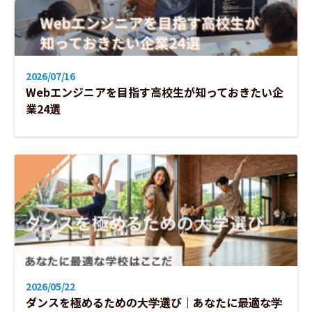
外国人スタッフ在籍
通信課程(通信コースあり)
2026/07/16
Webエンジニアを目指す高校生が知っておきたい企
夜間課程(夜間コースあり)
業24選
女子大である
学生の３割以上が女性
カトリック推薦がある
帰国生入試がある
2026/05/22
ダンスを極めるための大学選び｜あなたに最適な学