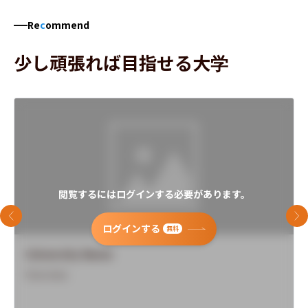
Re
c
ommend
少し頑張れば目指せる大学
閲覧するにはログインする必要があります。
前のスライド
次
ログインする
無料
University Name
Overview