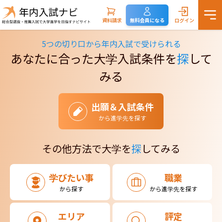
資料請求
無料会員になる
ログイン
5つの切り口から年内入試で受けられる
あなたに合った大学入試条件を
探
して
みる
出願＆入試条件
から進学先を探す
その他方法で大学を
探
してみる
学びたい事
職業
から探す
から進学先を探す
エリア
評定