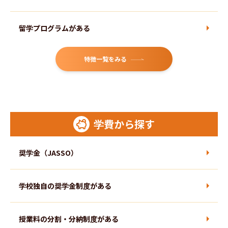
農学部
留学プログラムがある
水産学部
特徴一覧をみる
最寄駅からの移動時間が１０分以内
獣医学部
評定平均が3.5以下で出願可能な選抜がある
学費から探す
医学部
評定平均4.0以下で出願可能な選抜がある
奨学金（JASSO）
歯学部
評定平均が3以下でも出願可能な選抜がある
学校独自の奨学金制度がある
出願時の評定平均に制限のない選抜がある
薬学部
授業料の分割・分納制度がある
２級以上の英検取得で加点される選抜がある