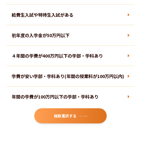
看護学部
給費生入試や特待生入試がある
英検２級がなくても出願できる選抜がある
保健学部
初年度の入学金が50万円以下
準２級がなくても出願できる選抜がある
医療技術学部
４年間の学費が400万円以下の学部・学科あり
出願時に英検や英語資格が不要な選抜がある
神学部
学費が安い学部・学科あり(年間の授業料が100万円以内)
出願時に欠席・遅刻数の縛りがない選抜がある
年間の学費が100万円以下の学部・学科あり
共通テストなしで合格できる選抜がある
複数選択する
４年間の総額が600万円以下に収まる学部・学科あり
小論文が実施されない選抜がある