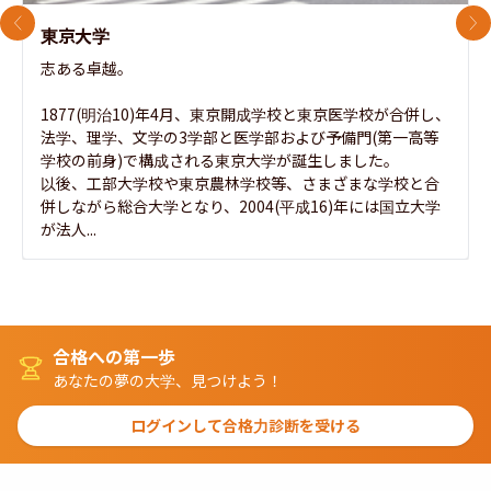
前のスライド
次
東京大学
志ある卓越。

1877(明治10)年4月、東京開成学校と東京医学校が合併し、
法学、理学、文学の3学部と医学部および予備門(第一高等
学校の前身)で構成される東京大学が誕生しました。

以後、工部大学校や東京農林学校等、さまざまな学校と合
併しながら総合大学となり、2004(平成16)年には国立大学
が法人...
合格への第一歩
あなたの夢の大学、見つけよう！
ログインして合格力診断を受ける