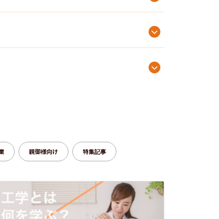
業
親御様向け
特集記事