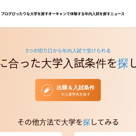
ブログ
ぴったりな大学を探す
オーキャンで体験する
年内入試を探す
ニュース
5つの切り口から年内入試で受けられる
に合った大学入試条件を
探
出願＆入試条件
から進学先を探す
その他方法で大学を
探
してみる