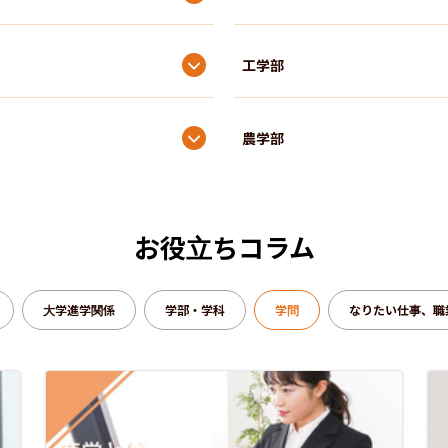
工学部
農学部
水産学部
お役立ちコラム
獣医学部
大学進学関係
学部・学科
学問
なりたい仕事、職
医学部
歯学部