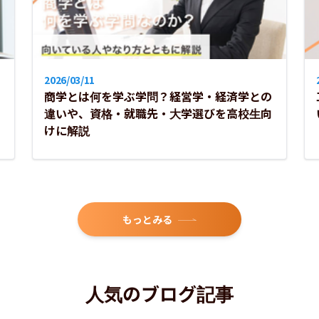
薬学部
2026/03/11
看護学部
を
商学とは何を学ぶ学問？経営学・経済学との
違いや、資格・就職先・大学選びを高校生向
けに解説
保健学部
医療技術学部
もっとみる
神学部
人気のブログ記事