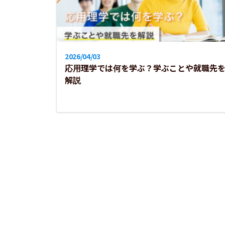
人間科学部
2026/04/03
外国語学部
応用理学では何を学ぶ？学ぶことや就職先
解説
教育学部
子ども学部
社会福祉学部
家政学部