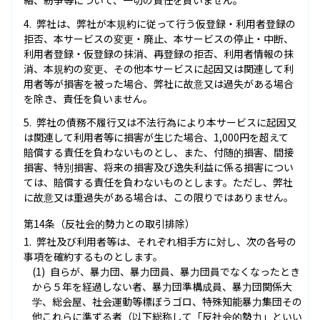
絡、紛争等について、一切の責任を負いません。
弊社は、弊社が本規約に従って行う仮登録・利用者登録の
拒否、本サービスの変更・廃止、本サービスの停止・中断、
利用者登録・仮登録の抹消、再登録の拒否、利用者情報の抹
消、本規約の変更、その他本サービスに起因又は関連して利
用者等が損害を被った場合、弊社に故意又は過失がある場合
を除き、責任を負いません。
弊社の債務不履行又は不法行為により本サービスに起因又
は関連して利用者等に損害が生じた場合、1,000円を超えて
賠償する責任を負わないものとし、また、付随的損害、間接
損害、特別損害、将来の損害及び逸失利益に係る損害につい
ては、賠償する責任を負わないものとします。ただし、弊社
に故意又は重過失がある場合は、この限りではありません。
第14条（反社会的勢力との取引排除）
弊社及び利用者等は、それぞれ相手方に対し、次の各号の
事項を確約するものとします。
自らが、暴力団、暴力団員、暴力団員でなくなったとき
から５年を経過しない者、暴力団準構成員、暴力団関係大
学、総会屋、社会運動等標ぼうゴロ、特殊知能暴力集団その
他これらに準ずる者（以下総称して「反社会的勢力」といい