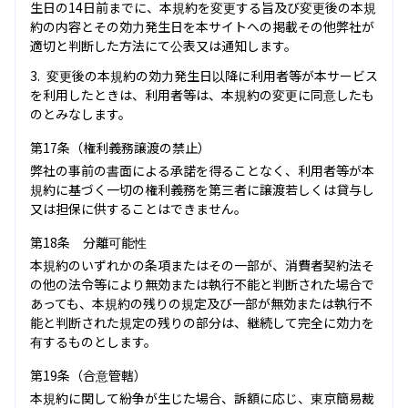
生日の14日前までに、本規約を変更する旨及び変更後の本規
約の内容とその効力発生日を本サイトへの掲載その他弊社が
適切と判断した方法にて公表又は通知します。
変更後の本規約の効力発生日以降に利用者等が本サービス
を利用したときは、利用者等は、本規約の変更に同意したも
のとみなします。
第17条（権利義務譲渡の禁止）
弊社の事前の書面による承諾を得ることなく、利用者等が本
規約に基づく一切の権利義務を第三者に譲渡若しくは貸与し
又は担保に供することはできません。
第18条 分離可能性
本規約のいずれかの条項またはその一部が、消費者契約法そ
の他の法令等により無効または執行不能と判断された場合で
あっても、本規約の残りの規定及び一部が無効または執行不
能と判断された規定の残りの部分は、継続して完全に効力を
有するものとします。
第19条（合意管轄）
本規約に関して紛争が生じた場合、訴額に応じ、東京簡易裁