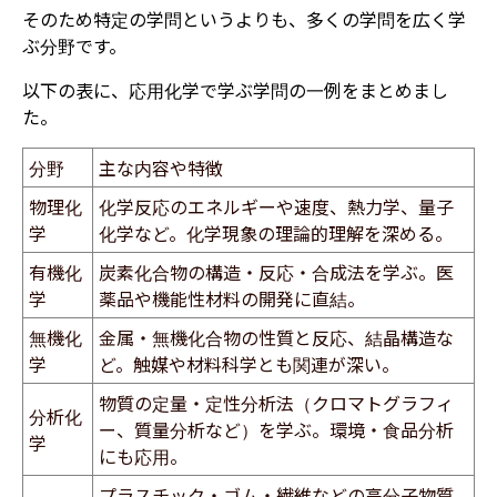
そのため特定の学問というよりも、多くの学問を広く学
ぶ分野です。
以下の表に、応用化学で学ぶ学問の一例をまとめまし
た。
分野
主な内容や特徴
物理化
化学反応のエネルギーや速度、熱力学、量子
学
化学など。化学現象の理論的理解を深める。
有機化
炭素化合物の構造・反応・合成法を学ぶ。医
学
薬品や機能性材料の開発に直結。
無機化
金属・無機化合物の性質と反応、結晶構造な
学
ど。触媒や材料科学とも関連が深い。
物質の定量・定性分析法（クロマトグラフィ
分析化
ー、質量分析など）を学ぶ。環境・食品分析
学
にも応用。
プラスチック・ゴム・繊維などの高分子物質