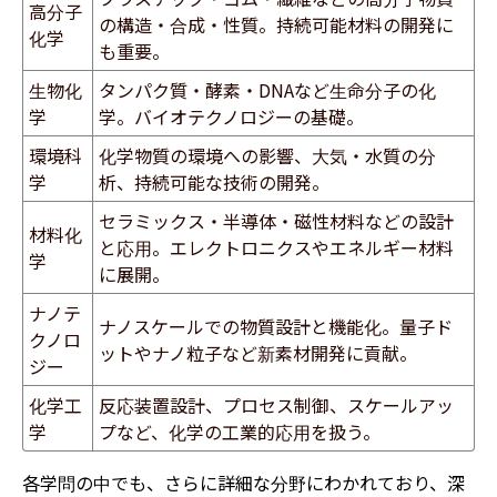
高分子
の構造・合成・性質。持続可能材料の開発に
化学
も重要。
生物化
タンパク質・酵素・DNAなど生命分子の化
学
学。バイオテクノロジーの基礎。
環境科
化学物質の環境への影響、大気・水質の分
学
析、持続可能な技術の開発。
セラミックス・半導体・磁性材料などの設計
材料化
と応用。エレクトロニクスやエネルギー材料
学
に展開。
ナノテ
ナノスケールでの物質設計と機能化。量子ド
クノロ
ットやナノ粒子など新素材開発に貢献。
ジー
化学工
反応装置設計、プロセス制御、スケールアッ
学
プなど、化学の工業的応用を扱う。
各学問の中でも、さらに詳細な分野にわかれており、深