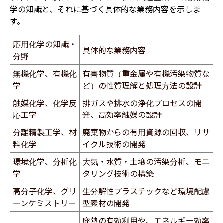
学の知識と、それに基づく具体的な業務内容を示しま
す。
応用化学の知識・
具体的な業務内容
分野
無機化学、有機化
有害物質（重金属や有機汚染物質な
学
ど）の性質理解と処理方法の設計
触媒化学、化学反
排ガスや排水の浄化プロセスの開
応工学
発、高効率触媒の設計
分離精製工学、材
廃棄物からの有用資源の回収、リサ
料化学
イクル技術の開発
環境化学、分析化
大気・水質・土壌の汚染分析、モニ
学
タリング技術の構築
高分子化学、グリ
生分解性プラスチックなど環境配慮
ーンケミストリー
型素材の開発
廃熱の有効利用や、エネルギー効率