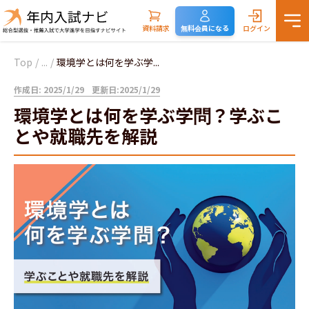
資料請求
無料会員になる
ログイン
Top
/
...
/
環境学とは何を学ぶ学...
作成日: 2025/1/29
更新日:2025/1/29
環境学とは何を学ぶ学問？学ぶこ
とや就職先を解説