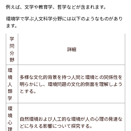
例えば、文学や教育学、哲学などが含まれます。
環境学で学ぶ人文科学分野には以下のようなものがあり
ます。
学
問
詳細
分
野
環
境
多様な文化的背景を持つ人間と環境との関係性を
人
明らかにし、環境問題の文化的側面を理解しよう
類
とする。
学
環
境
自然環境および人工的な環境が人の心理の発達な
心
どに与える影響について探究する。
理