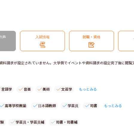
の声
入試情報
就職・資格
資料請求が設定されていません。大学側でイベントや資料請求の設定完了後に閲覧
言語学
音楽
美術
文芸学
もっとみる
高等学校教諭
日本語教師
学芸員
司書
もっとみる
試験
学芸員・学芸員補
司書・司書補