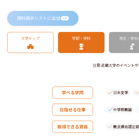
資料請求リストに追加
無料
大学トップ
学部・学科
先生・学生
注意
:
近畿大学のイベントや
学べる学問
日本文学
目指せる仕事
中学校教諭
取得できる資格
教員資格認定