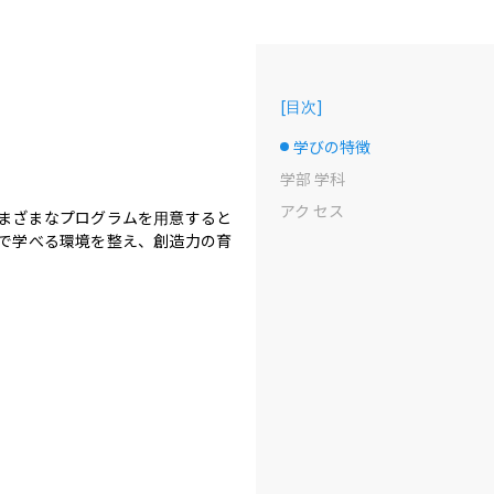
[
目次
]
学びの特徴
選択中のドット
学部 学科
アク セス
まざまなプログラムを用意すると
で学べる環境を整え、創造力の育