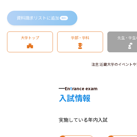
資料請求リストに追加
無料
大学トップ
学部・学科
先生・学生
注意
:
近畿大学のイベントや
En
t
rance exam
入試情報
実施している年内入試