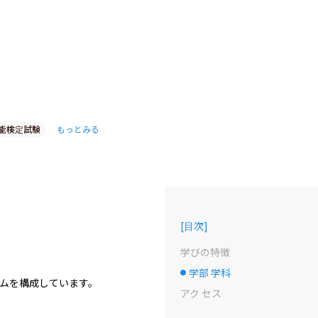
能検定試験
もっとみる
[
目次
]
学びの特徴
学部 学科
選択中のドット
ムを構成しています。

アク セス