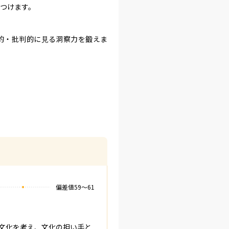
つけます。

的・批判的に見る洞察力を鍛えま
偏差値
59
〜
61
文化を考え、文化の担い手と