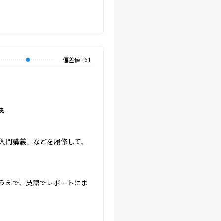
偏差値
61


入門講義」などを履修して、
うえで、英語でレポートにま