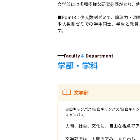
文学部には多種多様な研究分野があり、他
■Point3：少人数制ゼミで、論理力・洞
少人数制ゼミでの学生同士、学生と教員
す。
Faculty
&
Department
学部・学科
文学部
目白キャンパス/目白キャンパス/目白キャン
キャンパス
人間、社会、文化に、自由な視点でア
文学部では、人間の営み、すなわち「