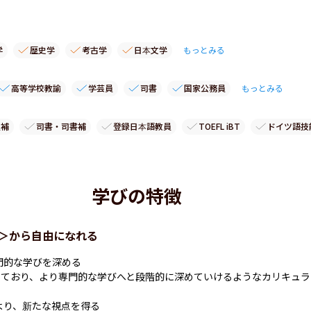
学
歴史学
考古学
日本文学
もっとみる
高等学校教諭
学芸員
司書
国家公務員
もっとみる
員補
司書・司書補
登録日本語教員
TOEFL iBT
ドイツ語技
学びの特徴
＞から自由になれる
門的な学びを深める

ており、より専門的な学びへと段階的に深めていけるようなカリキュラ
より、新たな視点を得る
