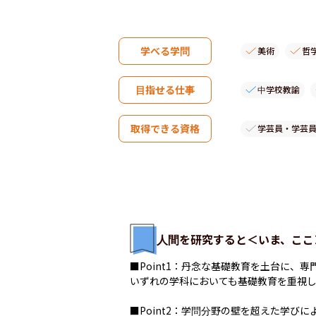
学べる学問
美術
哲
目指せる仕事
中学校教諭
取得できる資格
学芸員・学芸
人間を研究すると＜いま、ここ
■Point1：丹念な基礎教育を土台に、専
いずれの学科においても基礎教育を重視し
■Point2：学問分野の壁を超えた学びに