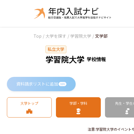
Top
/
大学を探す
/
学習院大学
/
文学部
私立大学
学習院大学
学校情報
資料請求リストに追加
無料
大学トップ
学部・学科
先生・学生
注意
:
学習院大学のイベント