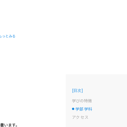
もっとみる
[
目次
]
学びの特徴
学部 学科
選択中のドット
アク セス
養います。
