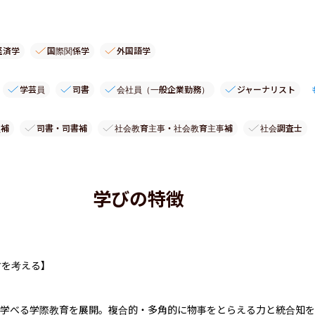
経済学
国際関係学
外国語学
学芸員
司書
会社員（一般企業勤務）
ジャーナリスト
員補
司書・司書補
社会教育主事・社会教育主事補
社会調査士
学びの特徴
を考える】

学べる学際教育を展開。複合的・多角的に物事をとらえる力と統合知を