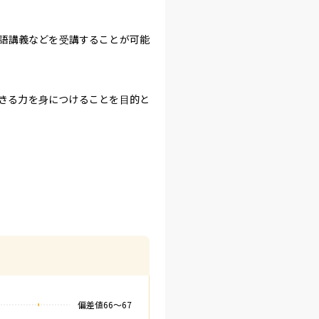
語講義などを受講することが可能
できる力を身につけることを目的と
偏差値
66
〜
67