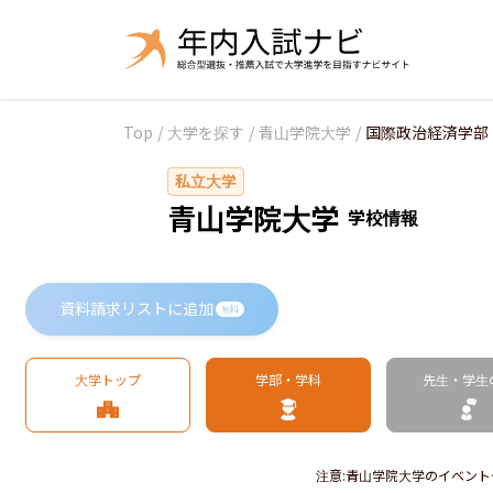
Top
/
大学を探す
/
青山学院大学
/
国際政治経済学部
私立大学
青山学院大学
学校情報
資料請求リストに追加
無料
大学トップ
学部・学科
先生・学生
注意
:
青山学院大学のイベント