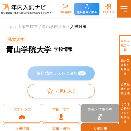
資料請求
無料会員になる
ログイン
Top
/
大学を探す
/
青山学院大学
/
入試対策
私立大学
年内入
試の一
青山学院大学
学校情報
覧
総合型
選抜の
対策方
資料請求リストに追加
法
無料
公募推
薦の対
お気に入り
策方法
その他
の特別
大学トップ
学部・学科
先生・学生の声
入試の
対策方
法
入試情報
就職・資格
入試対策