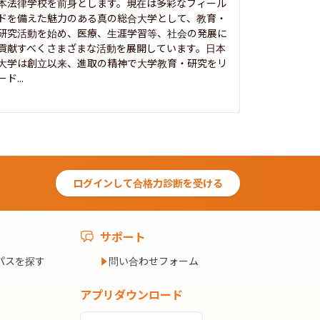
本法律学校を前身とします。現在は多彩なフィール
1885年
ドを備えた魅力のある真の総合大学として、教育・
養フ」とい
研究活動を始め、医療、生涯学習等、社会の発展に
る伝統と実
貢献すべくさまざまな活動を展開しています。日本
にも、社会
大学は創立以来、進取の精神で大学教育・研究をリ
してきまし
ード...
究...
ログインして合格力診断を受ける
サポート
パスを探す
問い合わせフォーム
アプリダウンロード