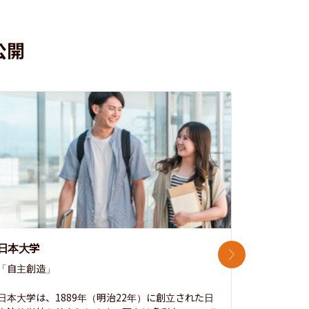
公開
日本大学
中央大学
次のスライド
「自主創造」

次世代を拓
開かれた大
日本大学は、1889年（明治22年）に創立された日