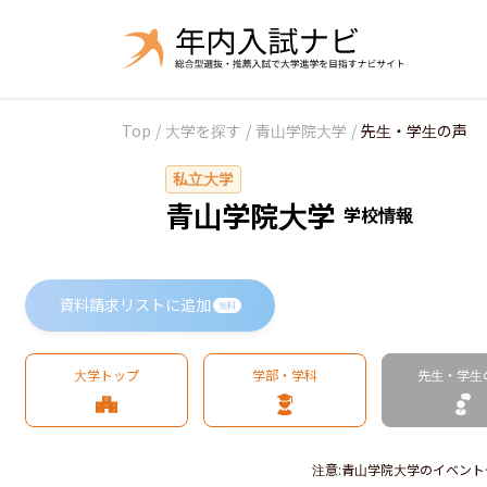
Top
/
大学を探す
/
青山学院大学
/
先生・学生の声
私立大学
青山学院大学
学校情報
資料請求リストに追加
無料
大学トップ
学部・学科
先生・学生
注意
:
青山学院大学のイベント