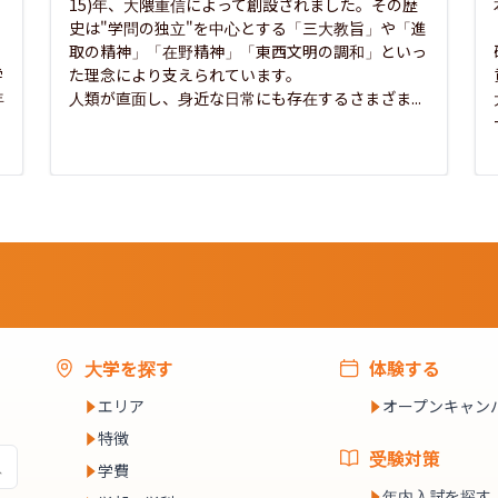
15)年、大隈重信によって創設されました。その歴
史は"学問の独立"を中心とする「三大教旨」や「進
取の精神」「在野精神」「東西文明の調和」といっ
学
た理念により支えられています。

年
人類が直面し、身近な日常にも存在するさまざま...
大学を探す
体験する
エリア
オープンキャン
特徴
受験対策
学費
年内入試を探す