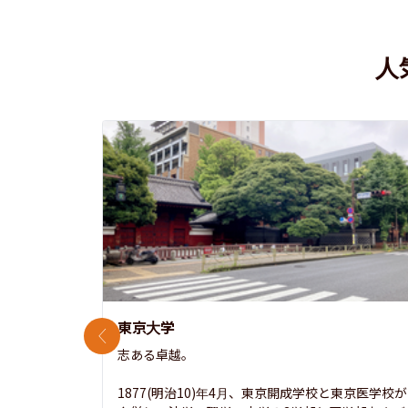
人
東京大学
前のスライド
志ある卓越。

1877(明治10)年4月、東京開成学校と東京医学校が