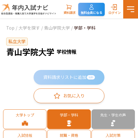
資料請求
無料会員になる
ログイン
Top
/
大学を探す
/
青山学院大学
/
学部・学科
私立大学
青山学院大学
学校情報
資料請求リストに追加
無料
お気に入り
大学トップ
学部・学科
先生・学生の声
入試情報
就職・資格
入試対策