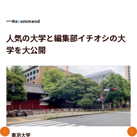
Re
c
ommend
人気の大学と編集部イチオシの大
学を大公開
前のスライド
次
東京大学