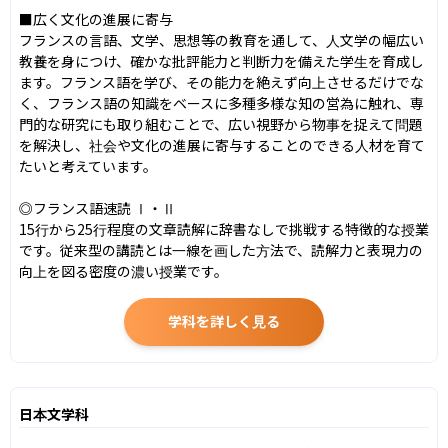
■広く文化の進展に寄与

フランスの言語、文学、思想等の教育を通して、人文学の幅広い
教養を身につけ、確かな批評能力と判断力を備えた学生を育成し
ます。フランス語を学び、その能力を絶えず向上させるだけでな
く、フランス語の知識をベースに多種多様な知の営為に触れ、専
門的な研究にも取り組むことで、広い視野から物事を捉えて問題
を解決し、社会や文化の進展に寄与することのできる人材を育て
たいと考えています。

◎フランス語速読 Ⅰ・Ⅱ

15行から25行程度の文章読解に辞書なしで挑戦する特徴的な授業
です。従来型の講読とは一線を画した方法で、読解力と表現力の
向上を図る密度の濃い授業です。
学科を詳しく見る
日本文学科