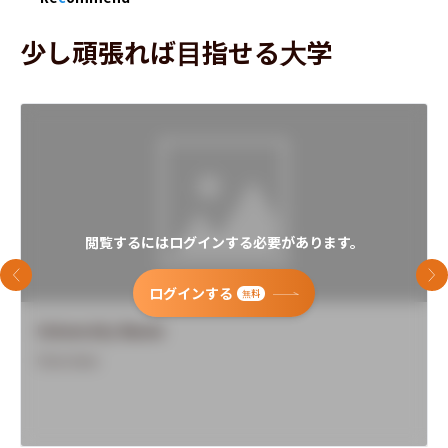
少し頑張れば目指せる大学
閲覧するにはログインする必要があります。
前のスライド
次
ログインする
無料
University Name
Overview