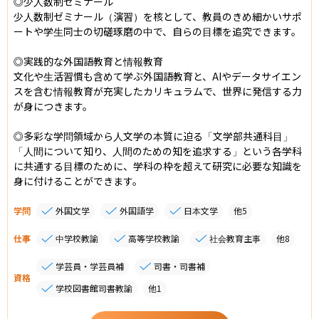
◎少人数制ゼミナール

少人数制ゼミナール（演習）を核として、教員のきめ細かいサポ
ートや学生同士の切磋琢磨の中で、自らの目標を追究できます。

◎実践的な外国語教育と情報教育

文化や生活習慣も含めて学ぶ外国語教育と、AIやデータサイエン
スを含む情報教育が充実したカリキュラムで、世界に発信する力
が身につきます。

◎多彩な学問領域から人文学の本質に迫る「文学部共通科目」

「人間について知り、人間のための知を追求する」という各学科
に共通する目標のために、学科の枠を超えて研究に必要な知識を
身に付けることができます。
学問
外国文学
外国語学
日本文学
他
5
仕事
中学校教諭
高等学校教諭
社会教育主事
他
8
学芸員・学芸員補
司書・司書補
資格
学校図書館司書教諭
他
1