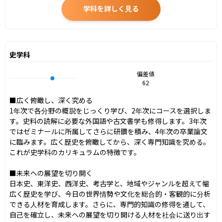
学科を詳しく見る
史学科
偏差値
62
■広く俯瞰し、深く究める

1年次で各分野の概説をじっくり学び、2年次にコースを選択しま
す。史料の読解に必要な外国語や古文書学も修得します。3年次
ではゼミナールに所属してさらに研鑽を積み、4年次の卒業論文
に臨みます。広く歴史を俯瞰してから、深く専門知識を究める。
これが史学科のカリキュラムの特徴です。

■未来への展望を切り開く

日本史、東洋史、西洋史、考古学と、地域やジャンルを超えて幅
広く歴史を学び、今日の世界情勢や文化を総合的・客観的に分析
できる人材を育成します。さらに、専門的知識の修得を通して、
自己を確立し、未来への展望を切り開ける人材を社会に送り出す