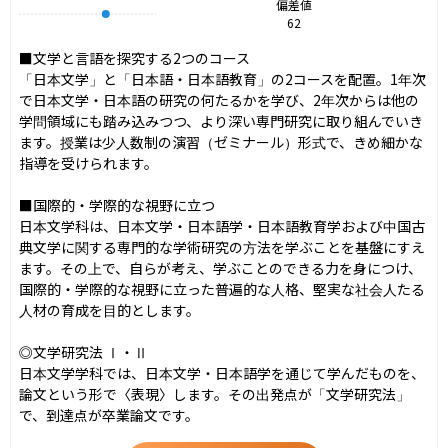
偏差値
62
■文学と言語を探究する2つのコース

「日本文学」と「日本語・日本語教育」の2コースを配置。1年次
で日本文学・日本語の研究の何たるかを学び、2年次からは他の
学問領域にも踏み込みつつ、より深い専門研究に取り組んでいき
ます。授業は少人数制の演習（ゼミナール）形式で、きめ細かな
指導を受けられます。

■国際的・学際的な視野に立つ

日本文学科は、日本文学・日本語学・日本語教育学および中国古
典文学に関する専門的な学術研究の方法を学ぶことを基盤にすえ
ます。その上で、自らが考え、学ぶことのできる力を身につけ、
国際的・学際的な視野に立った普遍的な人格、堅実な社会人たる
人材の育成を目的とします。

◎文学研究法 Ⅰ・Ⅱ

日本文学学科では、日本文学・日本語学を通じて学んだものを、
論文という形で〈表現〉します。その出発点が「文学研究法」
で、到達点が卒業論文です。