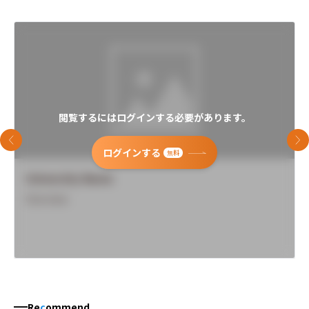
閲覧するにはログインする必要があります。
前のスライド
次
ログインする
無料
University Name
Overview
Re
c
ommend