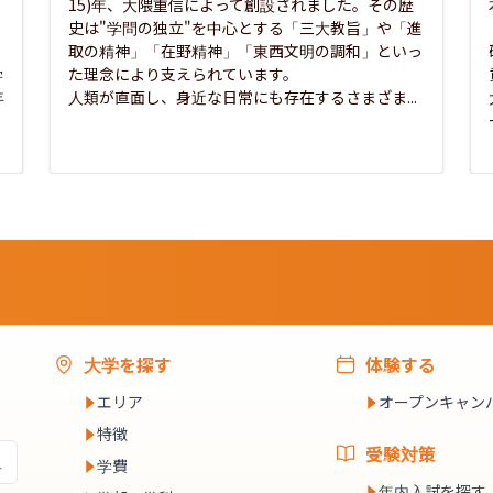
15)年、大隈重信によって創設されました。その歴
史は"学問の独立"を中心とする「三大教旨」や「進
取の精神」「在野精神」「東西文明の調和」といっ
学
た理念により支えられています。

年
人類が直面し、身近な日常にも存在するさまざま...
大学を探す
体験する
エリア
オープンキャン
特徴
受験対策
学費
年内入試を探す