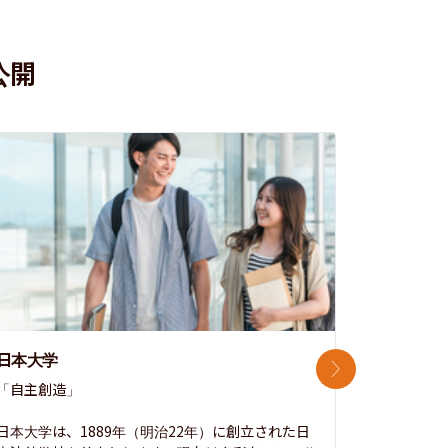
公開
日本大学
中央大学
次のスライド
「自主創造」

次世代を拓
開かれた大
日本大学は、1889年（明治22年）に創立された日