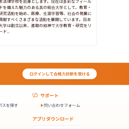
本法律学校を前身とします。現在は多彩なフィール
1885年
ドを備えた魅力のある真の総合大学として、教育・
養フ」とい
研究活動を始め、医療、生涯学習等、社会の発展に
る伝統と実
貢献すべくさまざまな活動を展開しています。日本
にも、社会
大学は創立以来、進取の精神で大学教育・研究をリ
してきまし
ード...
究...
ログインして合格力診断を受ける
サポート
パスを探す
問い合わせフォーム
アプリダウンロード