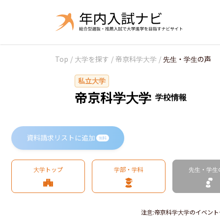
Top
/
大学を探す
/
帝京科学大学
/
先生・学生の声
私立大学
帝京科学大学
学校情報
資料請求リストに追加
無料
大学トップ
学部・学科
先生・学生
注意
:
帝京科学大学のイベント