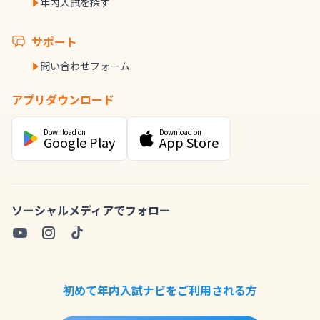
年内入試を探す
サポート
問い合わせフォーム
アプリダウンロード
Download on
Download on
Google Play
App Store
ソーシャルメディアでフォロー
初めて年内入試ナビをご利用される方