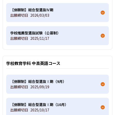
【併願制】総合型選抜Ⅳ期
出願締切日
2026/03/03
学校推薦型選抜試験（公募制）
出願締切日
2025/11/17
学校教育学科 中高英語コース
【併願制】総合型選抜Ⅰ期（9月）
出願締切日
2025/09/19
【併願制】総合型選抜Ⅰ期（10月）
出願締切日
2025/10/17