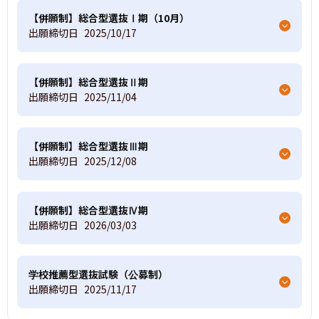
【併願制】総合型選抜Ⅰ期（10月）
出願締切日
2025/10/17
【併願制】総合型選抜Ⅱ期
出願締切日
2025/11/04
【併願制】総合型選抜Ⅲ期
出願締切日
2025/12/08
【併願制】総合型選抜Ⅳ期
出願締切日
2026/03/03
学校推薦型選抜試験（公募制）
出願締切日
2025/11/17