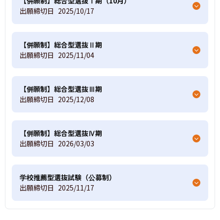
【併願制】総合型選抜Ⅰ期（10月）
出願締切日
2025/10/17
【併願制】総合型選抜Ⅱ期
出願締切日
2025/11/04
【併願制】総合型選抜Ⅲ期
出願締切日
2025/12/08
【併願制】総合型選抜Ⅳ期
出願締切日
2026/03/03
学校推薦型選抜試験（公募制）
出願締切日
2025/11/17