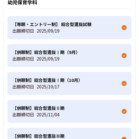
幼児保育学科
【専願・エントリー制】 総合型選抜試験
出願締切日
2025/09/19
【併願制】総合型選抜Ⅰ期（9月）
出願締切日
2025/09/19
【併願制】総合型選抜Ⅰ期（10月）
出願締切日
2025/10/17
【併願制】総合型選抜Ⅱ期
出願締切日
2025/11/04
【併願制】総合型選抜Ⅲ期