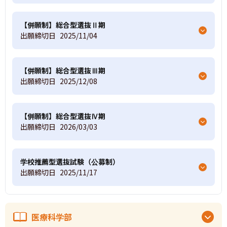
【併願制】総合型選抜Ⅱ期
出願締切日
2025/11/04
【併願制】総合型選抜Ⅲ期
出願締切日
2025/12/08
【併願制】総合型選抜Ⅳ期
出願締切日
2026/03/03
学校推薦型選抜試験（公募制）
出願締切日
2025/11/17
医療科学部