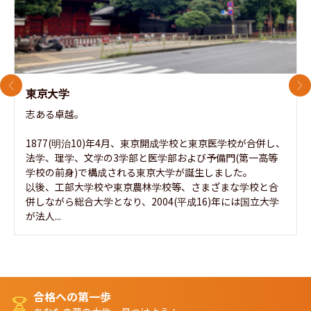
前のスライド
次
東京大学
志ある卓越。

1877(明治10)年4月、東京開成学校と東京医学校が合併し、
法学、理学、文学の3学部と医学部および予備門(第一高等
学校の前身)で構成される東京大学が誕生しました。

以後、工部大学校や東京農林学校等、さまざまな学校と合
併しながら総合大学となり、2004(平成16)年には国立大学
が法人...
合格への第一歩