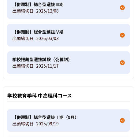
【併願制】総合型選抜Ⅲ期
出願締切日
2025/12/08
【併願制】総合型選抜Ⅳ期
出願締切日
2026/03/03
学校推薦型選抜試験（公募制）
出願締切日
2025/11/17
学校教育学科 中高理科コース
【併願制】総合型選抜Ⅰ期（9月）
出願締切日
2025/09/19