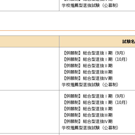
学校推薦型選抜試験（公募制）
試験名
【併願制】総合型選抜Ⅰ期（9月）

【併願制】総合型選抜Ⅰ期（10月）

【併願制】総合型選抜Ⅱ期

【併願制】総合型選抜Ⅲ期

【併願制】総合型選抜Ⅳ期

学校推薦型選抜試験（公募制）
【併願制】総合型選抜Ⅰ期（9月）

【併願制】総合型選抜Ⅰ期（10月）

【併願制】総合型選抜Ⅱ期

【併願制】総合型選抜Ⅲ期

【併願制】総合型選抜Ⅳ期

学校推薦型選抜試験（公募制）