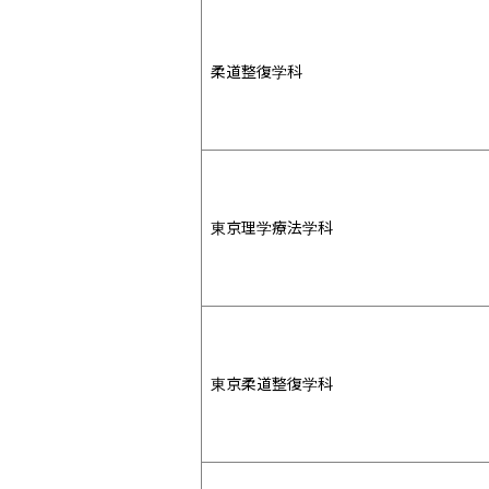
柔道整復学科
東京理学療法学科
東京柔道整復学科