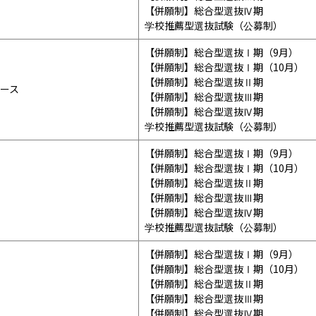
【併願制】総合型選抜Ⅳ期

学校推薦型選抜試験（公募制）
【併願制】総合型選抜Ⅰ期（9月）

【併願制】総合型選抜Ⅰ期（10月）

【併願制】総合型選抜Ⅱ期

コース
【併願制】総合型選抜Ⅲ期

【併願制】総合型選抜Ⅳ期

学校推薦型選抜試験（公募制）
【併願制】総合型選抜Ⅰ期（9月）

【併願制】総合型選抜Ⅰ期（10月）

【併願制】総合型選抜Ⅱ期

【併願制】総合型選抜Ⅲ期

【併願制】総合型選抜Ⅳ期

学校推薦型選抜試験（公募制）
【併願制】総合型選抜Ⅰ期（9月）

【併願制】総合型選抜Ⅰ期（10月）

【併願制】総合型選抜Ⅱ期

【併願制】総合型選抜Ⅲ期

【併願制】総合型選抜Ⅳ期
