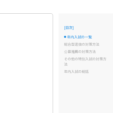
[
目次
]
年内入試の一覧
選択中のドット
総合型選抜の対策方法
公募推薦の対策方法
その他の特別入試の対策方
法
年内入試の総括