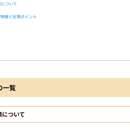
策について
の特徴と対策ポイント
の一覧
類について