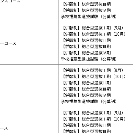
エンスコース
【併願制】総合型選抜Ⅲ期

【併願制】総合型選抜Ⅳ期

学校推薦型選抜試験（公募制）
【併願制】総合型選抜Ⅰ期（9月）

【併願制】総合型選抜Ⅰ期（10月）

【併願制】総合型選抜Ⅱ期

ピーコース
【併願制】総合型選抜Ⅲ期

【併願制】総合型選抜Ⅳ期

学校推薦型選抜試験（公募制）
【併願制】総合型選抜Ⅰ期（9月）

【併願制】総合型選抜Ⅰ期（10月）

【併願制】総合型選抜Ⅱ期

【併願制】総合型選抜Ⅲ期

【併願制】総合型選抜Ⅳ期

学校推薦型選抜試験（公募制）
【併願制】総合型選抜Ⅰ期（9月）

【併願制】総合型選抜Ⅰ期（10月）

【併願制】総合型選抜Ⅱ期

コース
【併願制】総合型選抜Ⅲ期
