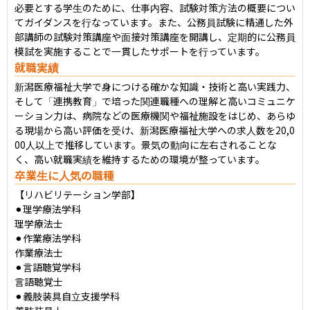
必要とする学生のために、仕事内容、試験対策方法の概要につい
てガイダンスを行なっています。また、公務員試験に精通した外
部講師の試験対策講座や面接対策講座を開講し、定期的に公務員
模試を実施することで一貫したサポートを行っています。
就職実績
新潟医療福祉大学で身につける確かな知識・技術と高い実践力、
そして「連携教育」で培った関連職種への理解と高いコミュニケ
ーション力は、病院などの医療機関や福祉施設をはじめ、あらゆ
る現場から高い評価を受け、新潟医療福祉大学への求人数を20,0
00人以上で推移しています。景気の動向に左右されることな
く、高い就職実績を維持するための環境が整っています。
卒業生に人気の職種
【リハビリテーション学部】

⚫︎理学療法学科

理学療法士

⚫︎作業療法学科

作業療法士

⚫︎言語聴覚学科

言語聴覚士

⚫︎義肢装具自立支援学科
