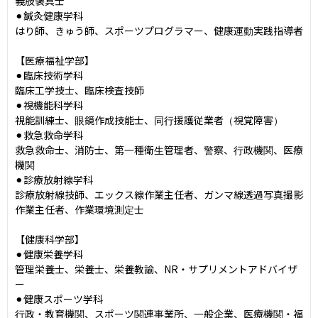
義肢装具士

⚫︎鍼灸健康学科

はり師、きゅう師、スポーツプログラマー、健康運動実践指導者

【医療福祉学部】

⚫︎臨床技術学科

臨床工学技士、臨床検査技師

⚫︎視機能科学科

視能訓練士、眼鏡作成技能士、同行援護従業者（視覚障害）

⚫︎救急救命学科

救急救命士、消防士、第一種衛生管理者、警察、行政機関、医療
機関

⚫︎診療放射線学科

診療放射線技師、エックス線作業主任者、ガンマ線透過写真撮影
作業主任者、作業環境測定士

【健康科学部】

⚫︎健康栄養学科

管理栄養士、栄養士、栄養教諭、NR・サプリメントアドバイザ
ー

⚫︎健康スポーツ学科

行政・教育機関、スポーツ関連事業所、一般企業、医療機関・福