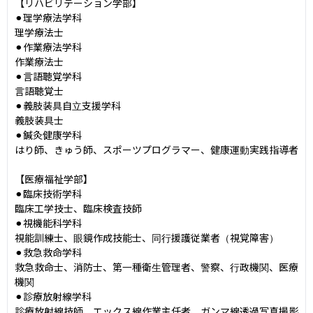
【リハビリテーション学部】

⚫︎理学療法学科

理学療法士

⚫︎作業療法学科

作業療法士

⚫︎言語聴覚学科

言語聴覚士

⚫︎義肢装具自立支援学科

義肢装具士

⚫︎鍼灸健康学科

はり師、きゅう師、スポーツプログラマー、健康運動実践指導者

【医療福祉学部】

⚫︎臨床技術学科

臨床工学技士、臨床検査技師

⚫︎視機能科学科

視能訓練士、眼鏡作成技能士、同行援護従業者（視覚障害）

⚫︎救急救命学科

救急救命士、消防士、第一種衛生管理者、警察、行政機関、医療
機関

⚫︎診療放射線学科

診療放射線技師、エックス線作業主任者、ガンマ線透過写真撮影