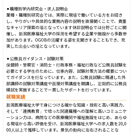
⚫︎職種別学内研究会・求人説明会

業種・職種別研究会では、実際に現場で働いている方をお招き
し、やりがいや具体的な業務内容の説明を直接聞くことで、貴重
なキャリア探索の場となっています休診説明会では分野ごとに開
催し、新潟医療福祉大学の採用を希望する企業や施設から多数参
加があります。OGOBの活躍する姿を見聞きすることもでき、充
実した出会いの場となっています。

⚫︎公務員ガイダンス・試験対策

保健師・警察官・消防士・行政事務・福祉行政など公務員試験を
必要とする学生のために、仕事内容、試験対策方法の概要につい
てガイダンスを行なっています。また、公務員試験に精通した外
部講師の試験対策講座や面接対策講座を開講し、定期的に公務員
模試を実施することで一貫したサポートを行っています。
就職実績
新潟医療福祉大学で身につける確かな知識・技術と高い実践力、
そして「連携教育」で培った関連職種への理解と高いコミュニケ
ーション力は、病院などの医療機関や福祉施設をはじめ、あらゆ
る現場から高い評価を受け、新潟医療福祉大学への求人数を20,0
00人以上で推移しています。景気の動向に左右されることな