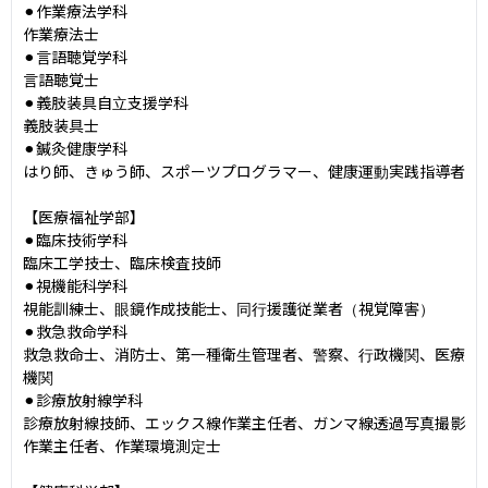
⚫︎作業療法学科

作業療法士

⚫︎言語聴覚学科

言語聴覚士

⚫︎義肢装具自立支援学科

義肢装具士

⚫︎鍼灸健康学科

はり師、きゅう師、スポーツプログラマー、健康運動実践指導者

【医療福祉学部】

⚫︎臨床技術学科

臨床工学技士、臨床検査技師

⚫︎視機能科学科

視能訓練士、眼鏡作成技能士、同行援護従業者（視覚障害）

⚫︎救急救命学科

救急救命士、消防士、第一種衛生管理者、警察、行政機関、医療
機関

⚫︎診療放射線学科

診療放射線技師、エックス線作業主任者、ガンマ線透過写真撮影
作業主任者、作業環境測定士
