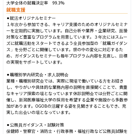
大学全体の就職決定率　99.3%
就職支援
⚫︎就活オリジナルセミナー

１年次から参加できる、キャリア支援のためのオリジナルセミナ
ーを定期的に実施しています。自己分析や業界・企業研究、面接
対策など豊富なプログラムを用意しています。３年次にはスムー
ズに就職活動をスタートできるよう全員参加型の「就職ガイダン
ス」を分野ごとに開催しています。世の中の変化に対応するた
め、ガイダンスもセミナーも毎年プログラム内容を見直し、目標
の実現をサポートしています。

⚫︎職種別学内研究会・求人説明会

業種・職種別研究会では、実際に現場で働いている方をお招き
し、やりがいや具体的な業務内容の説明を直接聞くことで、貴重
なキャリア探索の場となっています休診説明会では分野ごとに開
催し、新潟医療福祉大学の採用を希望する企業や施設から多数参
加があります。OGOBの活躍する姿を見聞きすることもでき、充
実した出会いの場となっています。

⚫︎公務員ガイダンス・試験対策

保健師・警察官・消防士・行政事務・福祉行政など公務員試験を