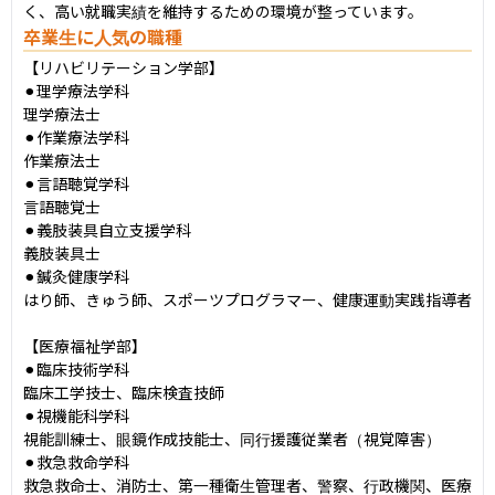
く、高い就職実績を維持するための環境が整っています。
卒業生に人気の職種
【リハビリテーション学部】

⚫︎理学療法学科

理学療法士

⚫︎作業療法学科

作業療法士

⚫︎言語聴覚学科

言語聴覚士

⚫︎義肢装具自立支援学科

義肢装具士

⚫︎鍼灸健康学科

はり師、きゅう師、スポーツプログラマー、健康運動実践指導者

【医療福祉学部】

⚫︎臨床技術学科

臨床工学技士、臨床検査技師

⚫︎視機能科学科

視能訓練士、眼鏡作成技能士、同行援護従業者（視覚障害）

⚫︎救急救命学科

救急救命士、消防士、第一種衛生管理者、警察、行政機関、医療