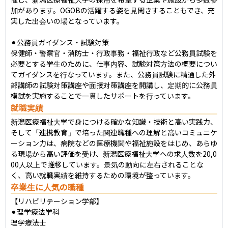
加があります。OGOBの活躍する姿を見聞きすることもでき、充
実した出会いの場となっています。

⚫︎公務員ガイダンス・試験対策

保健師・警察官・消防士・行政事務・福祉行政など公務員試験を
必要とする学生のために、仕事内容、試験対策方法の概要につい
てガイダンスを行なっています。また、公務員試験に精通した外
部講師の試験対策講座や面接対策講座を開講し、定期的に公務員
模試を実施することで一貫したサポートを行っています。
就職実績
新潟医療福祉大学で身につける確かな知識・技術と高い実践力、
そして「連携教育」で培った関連職種への理解と高いコミュニケ
ーション力は、病院などの医療機関や福祉施設をはじめ、あらゆ
る現場から高い評価を受け、新潟医療福祉大学への求人数を20,0
00人以上で推移しています。景気の動向に左右されることな
く、高い就職実績を維持するための環境が整っています。
卒業生に人気の職種
【リハビリテーション学部】

⚫︎理学療法学科

理学療法士
