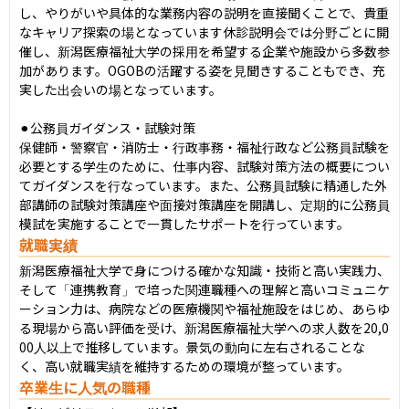
し、やりがいや具体的な業務内容の説明を直接聞くことで、貴重
なキャリア探索の場となっています休診説明会では分野ごとに開
催し、新潟医療福祉大学の採用を希望する企業や施設から多数参
加があります。OGOBの活躍する姿を見聞きすることもでき、充
実した出会いの場となっています。

⚫︎公務員ガイダンス・試験対策

保健師・警察官・消防士・行政事務・福祉行政など公務員試験を
必要とする学生のために、仕事内容、試験対策方法の概要につい
てガイダンスを行なっています。また、公務員試験に精通した外
部講師の試験対策講座や面接対策講座を開講し、定期的に公務員
模試を実施することで一貫したサポートを行っています。
就職実績
新潟医療福祉大学で身につける確かな知識・技術と高い実践力、
そして「連携教育」で培った関連職種への理解と高いコミュニケ
ーション力は、病院などの医療機関や福祉施設をはじめ、あらゆ
る現場から高い評価を受け、新潟医療福祉大学への求人数を20,0
00人以上で推移しています。景気の動向に左右されることな
く、高い就職実績を維持するための環境が整っています。
卒業生に人気の職種