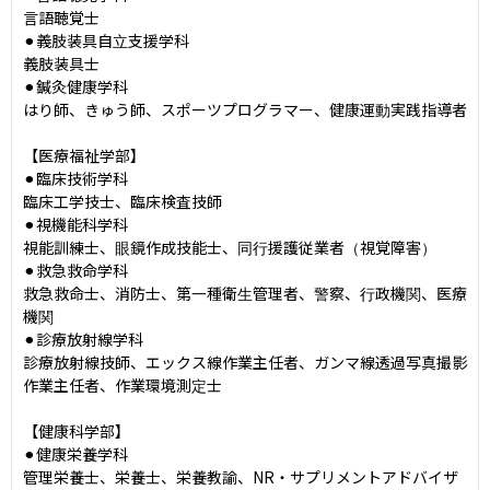
言語聴覚士

⚫︎義肢装具自立支援学科

義肢装具士

⚫︎鍼灸健康学科

はり師、きゅう師、スポーツプログラマー、健康運動実践指導者

【医療福祉学部】

⚫︎臨床技術学科

臨床工学技士、臨床検査技師

⚫︎視機能科学科

視能訓練士、眼鏡作成技能士、同行援護従業者（視覚障害）

⚫︎救急救命学科

救急救命士、消防士、第一種衛生管理者、警察、行政機関、医療
機関

⚫︎診療放射線学科

診療放射線技師、エックス線作業主任者、ガンマ線透過写真撮影
作業主任者、作業環境測定士

【健康科学部】

⚫︎健康栄養学科

管理栄養士、栄養士、栄養教諭、NR・サプリメントアドバイザ