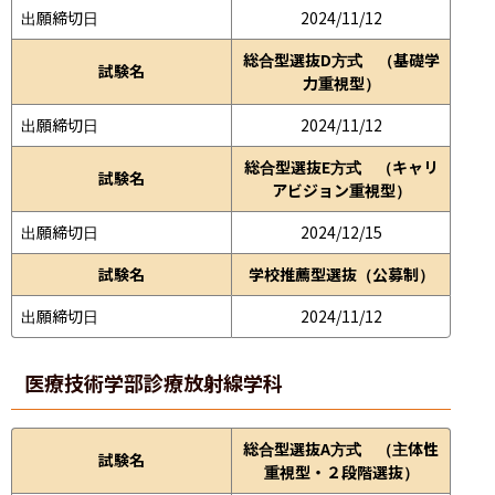
出願締切日
2024/11/12
総合型選抜D方式 （基礎学
試験名
力重視型）
出願締切日
2024/11/12
総合型選抜E方式 （キャリ
試験名
アビジョン重視型）
出願締切日
2024/12/15
試験名
学校推薦型選抜（公募制）
出願締切日
2024/11/12
医療技術学部
診療放射線学科
総合型選抜A方式 （主体性
試験名
重視型・２段階選抜）