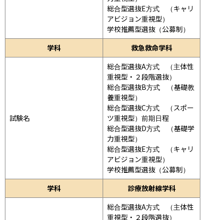
総合型選抜E方式　（キャリ
アビジョン重視型）

学校推薦型選抜（公募制）
学科
救急救命学科
総合型選抜A方式　（主体性
重視型・２段階選抜）

総合型選抜B方式　（基礎教
養重視型）

総合型選抜C方式　（スポー
試験名
ツ重視型）前期日程

総合型選抜D方式　（基礎学
力重視型）

総合型選抜E方式　（キャリ
アビジョン重視型）

学校推薦型選抜（公募制）
学科
診療放射線学科
総合型選抜A方式　（主体性
重視型・２段階選抜）
