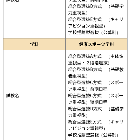
総合型選抜D方式　（基礎学
力重視型）

総合型選抜E方式　（キャリ
アビジョン重視型）

学校推薦型選抜（公募制）
学科
健康スポーツ学科
総合型選抜A方式　（主体性
重視型・２段階選抜）

総合型選抜B方式　（基礎教
養重視型）

総合型選抜C方式　（スポー
ツ重視型）前期日程

試験名
総合型選抜C方式　（スポー
ツ重視型）後期日程

総合型選抜D方式　（基礎学
力重視型）

総合型選抜E方式　（キャリ
アビジョン重視型）

学校推薦型選抜（公募制）