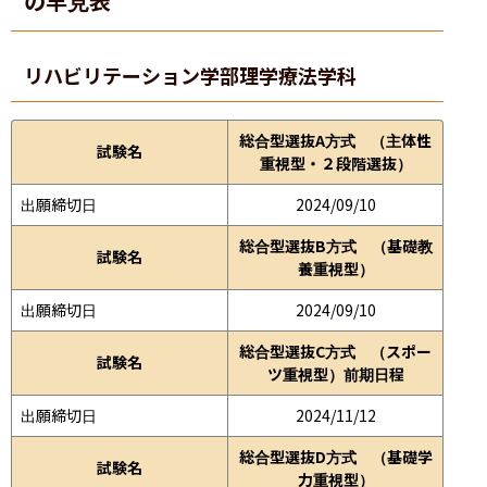
の早見表
リハビリテーション学部
理学療法学科
総合型選抜A方式 （主体性
試験名
重視型・２段階選抜）
出願締切日
2024/09/10
総合型選抜B方式 （基礎教
試験名
養重視型）
出願締切日
2024/09/10
総合型選抜C方式 （スポー
試験名
ツ重視型）前期日程
出願締切日
2024/11/12
総合型選抜D方式 （基礎学
試験名
力重視型）