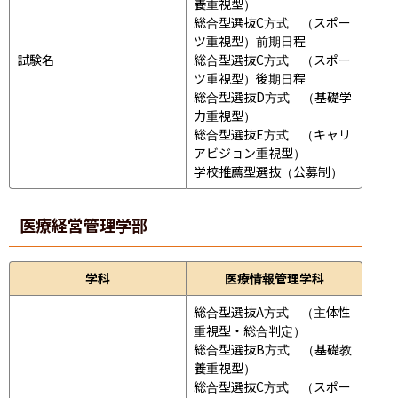
養重視型）

総合型選抜C方式　（スポー
ツ重視型）前期日程

試験名
総合型選抜C方式　（スポー
ツ重視型）後期日程

総合型選抜D方式　（基礎学
力重視型）

総合型選抜E方式　（キャリ
アビジョン重視型）

学校推薦型選抜（公募制）
医療経営管理学部
学科
医療情報管理学科
総合型選抜A方式　（主体性
重視型・総合判定）

総合型選抜B方式　（基礎教
養重視型）

総合型選抜C方式　（スポー