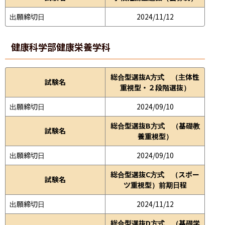
出願締切日
2024/11/12
健康科学部
健康栄養学科
総合型選抜A方式 （主体性
試験名
重視型・２段階選抜）
出願締切日
2024/09/10
総合型選抜B方式 （基礎教
試験名
養重視型）
出願締切日
2024/09/10
総合型選抜C方式 （スポー
試験名
ツ重視型）前期日程
出願締切日
2024/11/12
総合型選抜D方式 （基礎学