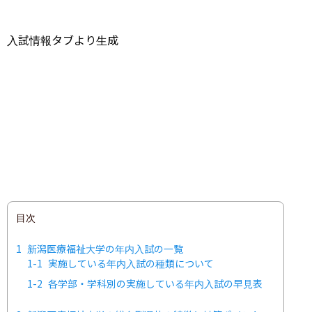
入試情報タブより生成
目次
1
新潟医療福祉大学の年内入試の一覧
1-1
実施している年内入試の種類について
1-2
各学部・学科別の実施している年内入試の早見表