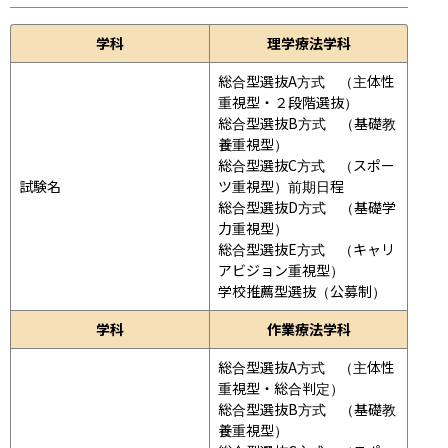
学科
理学療法学科
総合型選抜A方式　（主体性
重視型・２段階選抜）

総合型選抜B方式　（基礎教
養重視型）

総合型選抜C方式　（スポー
試験名
ツ重視型）前期日程

総合型選抜D方式　（基礎学
力重視型）

総合型選抜E方式　（キャリ
アビジョン重視型）

学校推薦型選抜（公募制）
学科
作業療法学科
総合型選抜A方式　（主体性
重視型・総合判定）

総合型選抜B方式　（基礎教
養重視型）
