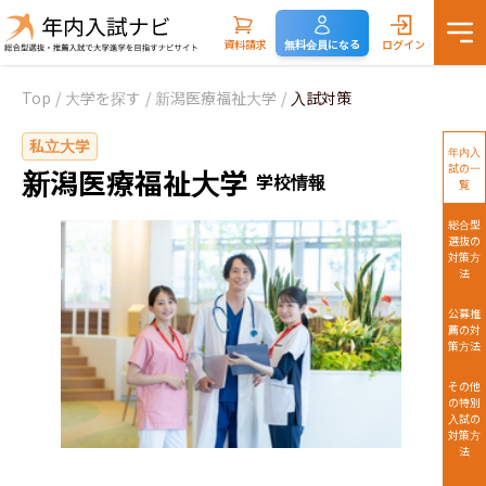
資料請求
無料会員になる
ログイン
Top
/
大学を探す
/
新潟医療福祉大学
/
入試対策
私立大学
年内入
試の一
新潟医療福祉大学
学校情報
覧
総合型
選抜の
対策方
法
公募推
薦の対
策方法
その他
の特別
入試の
対策方
法