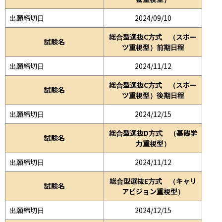
出願締切日
2024/09/10
総合型選抜C方式 （スポー
試験名
ツ重視型）前期日程
出願締切日
2024/11/12
総合型選抜C方式 （スポー
試験名
ツ重視型）後期日程
出願締切日
2024/12/15
総合型選抜D方式 （基礎学
試験名
力重視型）
出願締切日
2024/11/12
総合型選抜E方式 （キャリ
試験名
アビジョン重視型）
出願締切日
2024/12/15