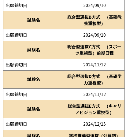
出願締切日
2024/09/10
総合型選抜B方式 （基礎教
試験名
養重視型）
出願締切日
2024/09/10
総合型選抜C方式 （スポー
試験名
ツ重視型）前期日程
出願締切日
2024/11/12
総合型選抜D方式 （基礎学
試験名
力重視型）
出願締切日
2024/11/12
総合型選抜E方式 （キャリ
試験名
アビジョン重視型）
出願締切日
2024/12/15
試験名
学校推薦型選抜（公募制）