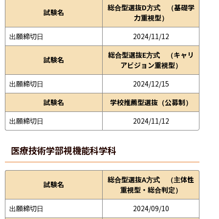
総合型選抜D方式 （基礎学
試験名
力重視型）
出願締切日
2024/11/12
総合型選抜E方式 （キャリ
試験名
アビジョン重視型）
出願締切日
2024/12/15
試験名
学校推薦型選抜（公募制）
出願締切日
2024/11/12
医療技術学部
視機能科学科
総合型選抜A方式 （主体性
試験名
重視型・総合判定）
出願締切日
2024/09/10