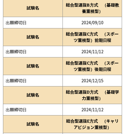
総合型選抜B方式 （基礎教
試験名
養重視型）
出願締切日
2024/09/10
総合型選抜C方式 （スポー
試験名
ツ重視型）前期日程
出願締切日
2024/11/12
総合型選抜C方式 （スポー
試験名
ツ重視型）後期日程
出願締切日
2024/12/15
総合型選抜D方式 （基礎学
試験名
力重視型）
出願締切日
2024/11/12
総合型選抜E方式 （キャリ
試験名
アビジョン重視型）