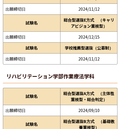
出願締切日
2024/11/12
総合型選抜E方式 （キャリ
試験名
アビジョン重視型）
出願締切日
2024/12/15
試験名
学校推薦型選抜（公募制）
出願締切日
2024/11/12
リハビリテーション学部
作業療法学科
総合型選抜A方式 （主体性
試験名
重視型・総合判定）
出願締切日
2024/09/10
総合型選抜B方式 （基礎教
試験名
養重視型）