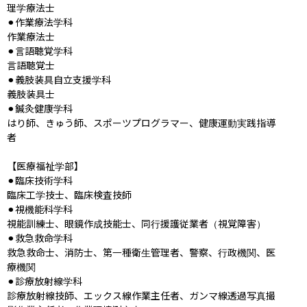
理学療法士

⚫︎作業療法学科

作業療法士

⚫︎言語聴覚学科

言語聴覚士

⚫︎義肢装具自立支援学科

義肢装具士

⚫︎鍼灸健康学科

はり師、きゅう師、スポーツプログラマー、健康運動実践指導
者

【医療福祉学部】

⚫︎臨床技術学科

臨床工学技士、臨床検査技師

⚫︎視機能科学科

視能訓練士、眼鏡作成技能士、同行援護従業者（視覚障害）

⚫︎救急救命学科

救急救命士、消防士、第一種衛生管理者、警察、行政機関、医
療機関

⚫︎診療放射線学科

診療放射線技師、エックス線作業主任者、ガンマ線透過写真撮