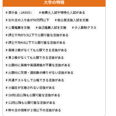
大学の特徴
#
奨学金（JASSO）
#
給費生入試や特待生入試がある
#
初年度の入学金が50万円以下
#
総合型選抜入試を実施
#
公募推薦を実施
#
自己推薦入試を実施
#
少人数制クラス
#
評定平均が3.5以下で出願可能な選抜がある
#
評定平均4.0以下で出願可能な選抜がある
#
英検２級がなくても出願できる選抜がある
#
準２級がなくても出願できる選抜がある
#
出願時に英検や英語資格が不要な選抜がある
#
出願時に欠席・遅刻数の縛りがない選抜がある
#
共通テストなしで合格できる選抜がある
#
小論文が実施されない選抜がある
#
10月1日以降も出願可能な選抜がある
#
12月以降も出願可能な選抜がある
#
昨年度の倍率が２倍以下の選抜がある