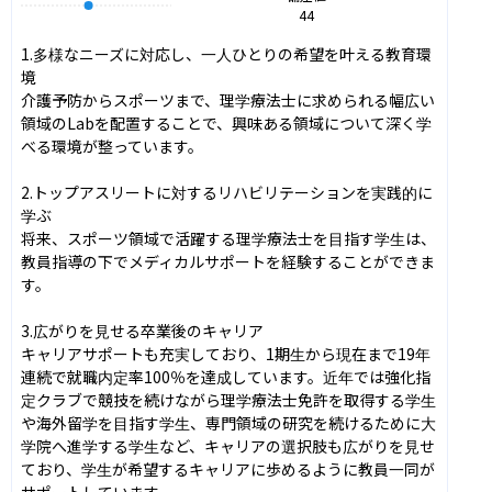
44
1.多様なニーズに対応し、一人ひとりの希望を叶える教育環
境

介護予防からスポーツまで、理学療法士に求められる幅広い
領域のLabを配置することで、興味ある領域について深く学
べる環境が整っています。

2.トップアスリートに対するリハビリテーションを実践的に
学ぶ

将来、スポーツ領域で活躍する理学療法士を目指す学生は、
教員指導の下でメディカルサポートを経験することができま
す。

3.広がりを見せる卒業後のキャリア

キャリアサポートも充実しており、1期生から現在まで19年
連続で就職内定率100％を達成しています。近年では強化指
定クラブで競技を続けながら理学療法士免許を取得する学生
や海外留学を目指す学生、専門領域の研究を続けるために大
学院へ進学する学生など、キャリアの選択肢も広がりを見せ
ており、学生が希望するキャリアに歩めるように教員一同が
サポートしています。