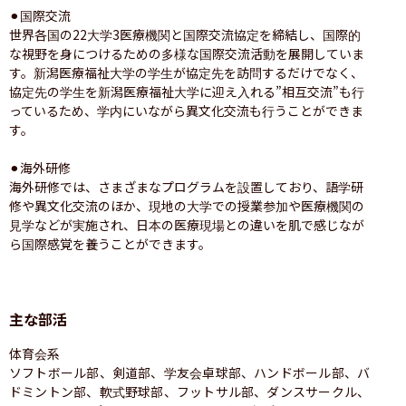
⚫︎国際交流

世界各国の22大学3医療機関と国際交流協定を締結し、国際的
な視野を身につけるための多様な国際交流活動を展開していま
す。新潟医療福祉大学の学生が協定先を訪問するだけでなく、
協定先の学生を新潟医療福祉大学に迎え入れる”相互交流”も行
っているため、学内にいながら異文化交流も行うことができま
す。

⚫︎海外研修

海外研修では、さまざまなプログラムを設置しており、語学研
修や異文化交流のほか、現地の大学での授業参加や医療機関の
見学などが実施され、日本の医療現場との違いを肌で感じなが
ら国際感覚を養うことができます。
主な部活
体育会系

ソフトボール部、剣道部、学友会卓球部、ハンドボール部、バ
ドミントン部、軟式野球部、フットサル部、ダンスサークル、