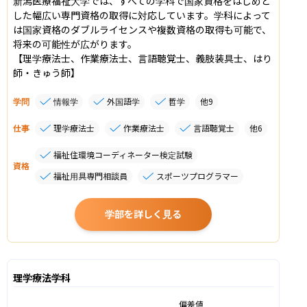
新潟医療福祉大学では、すべての学科で国家資格をはじめと
した幅広い専門資格の取得に対応しています。学科によって
は国家資格のダブルライセンスや複数資格の取得も可能で、
将来の可能性が広がります。

【理学療法士、作業療法士、言語聴覚士、義肢装具士、はり
師・きゅう師】
学問
情報学
外国語学
哲学
他
9
仕事
理学療法士
作業療法士
言語聴覚士
他
6
福祉住環境コーディネーター検定試験
資格
福祉用具専門相談員
スポーツプログラマー
学部を詳しく見る
理学療法学科
偏差値