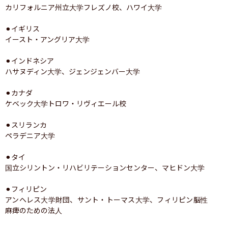
カリフォルニア州立大学フレズノ校、ハワイ大学

⚫︎イギリス

イースト・アングリア大学

⚫︎インドネシア

ハサヌディン大学、ジェンジェンバー大学

⚫︎カナダ

ケベック大学トロワ・リヴィエール校

⚫︎スリランカ

ペラデニア大学

⚫︎タイ

国立シリントン・リハビリテーションセンター、マヒドン大学

⚫︎フィリピン

アンヘレス大学財団、サント・トーマス大学、フィリピン脳性
麻痺のための法人
