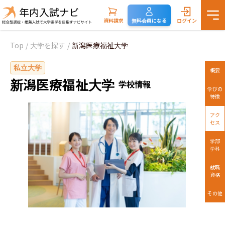
資料請求
無料会員になる
ログイン
Top
/
大学を探す
/
新潟医療福祉大学
私立大学
概要
新潟医療福祉大学
学校情報
学びの
特徴
アク
セス
学部
学科
就職
資格
その他