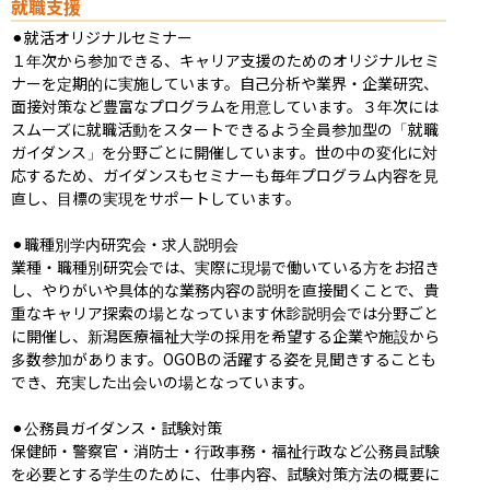
就職支援
⚫︎就活オリジナルセミナー

１年次から参加できる、キャリア支援のためのオリジナルセミ
ナーを定期的に実施しています。自己分析や業界・企業研究、
面接対策など豊富なプログラムを用意しています。３年次には
スムーズに就職活動をスタートできるよう全員参加型の「就職
ガイダンス」を分野ごとに開催しています。世の中の変化に対
応するため、ガイダンスもセミナーも毎年プログラム内容を見
直し、目標の実現をサポートしています。

⚫︎職種別学内研究会・求人説明会

業種・職種別研究会では、実際に現場で働いている方をお招き
し、やりがいや具体的な業務内容の説明を直接聞くことで、貴
重なキャリア探索の場となっています休診説明会では分野ごと
に開催し、新潟医療福祉大学の採用を希望する企業や施設から
多数参加があります。OGOBの活躍する姿を見聞きすることも
でき、充実した出会いの場となっています。

⚫︎公務員ガイダンス・試験対策

保健師・警察官・消防士・行政事務・福祉行政など公務員試験
を必要とする学生のために、仕事内容、試験対策方法の概要に