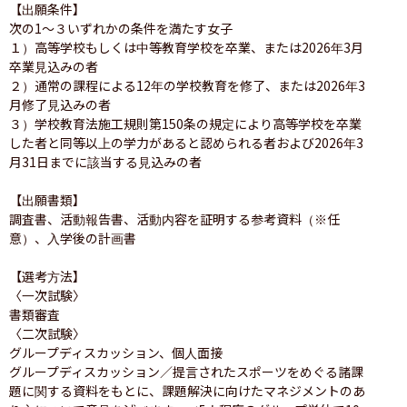
【出願条件】

次の1〜３いずれかの条件を満たす女子

１）高等学校もしくは中等教育学校を卒業、または2026年3月
卒業見込みの者

２）通常の課程による12年の学校教育を修了、または2026年3
月修了見込みの者

３）学校教育法施工規則第150条の規定により高等学校を卒業
した者と同等以上の学力があると認められる者および2026年3
月31日までに該当する見込みの者

【出願書類】

調査書、活動報告書、活動内容を証明する参考資料（※任
意）、入学後の計画書

【選考方法】

〈一次試験〉

書類審査

〈二次試験〉

グループディスカッション、個人面接

グループディスカッション／提言されたスポーツをめぐる諸課
題に関する資料をもとに、課題解決に向けたマネジメントのあ