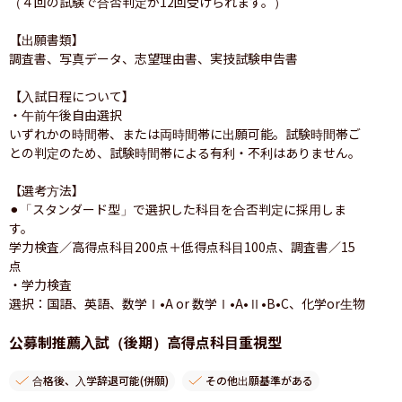
（４回の試験で合否判定が12回受けられます。）

【出願書類】

調査書、写真データ、志望理由書、実技試験申告書

【入試日程について】

・午前午後自由選択

いずれかの時間帯、または両時間帯に出願可能。試験時間帯ご
との判定のため、試験時間帯による有利・不利はありません。

【選考方法】

⚫︎「スタンダード型」で選択した科目を合否判定に採用しま
す。

学力検査／高得点科目200点＋低得点科目100点、調査書／15
点

・学力検査

選択：国語、英語、数学Ⅰ•A or 数学Ⅰ•A•Ⅱ•B•C、化学or生物
公募制推薦入試（後期）高得点科目重視型
合格後、入学辞退可能(併願)
その他出願基準がある