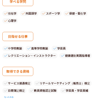
学べる学問
情報学
外国語学
スポーツ学
保健・衛生学
心理学
目指せる仕事
中学校教諭
高等学校教諭
学芸員
レクリエーション・インストラクター
健康運動実践指導者
取得できる資格
サービス接遇検定
リテールマーケティング（販売士）検定
日商簿記検定
教員資格認定試験
学芸員・学芸員補
もっとみる