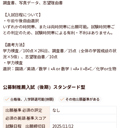
調査書、写真データ、志望理由書

【入試日程について】

・午前午後自由選択

いずれかの時間帯、または両時間帯に出願可能。試験時間帯ご
との判定のため、試験時間帯による有利・不利はありません。

【選考方法】

学力検査／100点×2科目、調査書／15点（全体の学習成績の状
況×5倍）、志望理由書／10点

・学力検査

選択：国語／英語／数学Ⅰ•A or 数学Ⅰ•A•Ⅱ•B•C／化学or生物

公募制推薦入試（後期）スタンダード型
合格後、入学辞退可能(併願)
その他出願基準がある
出願基準 必須の評定
なし
必須の英語 基準スコア
試験日程 出願締切日
2025/11/12