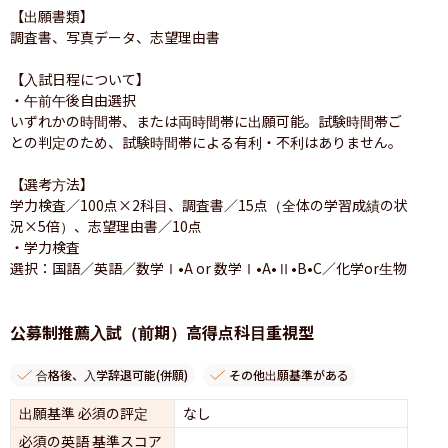
【出願書類】

調査書、写真データ、志望理由書

【入試日程について】

・午前午後自由選択

いずれかの時間帯、または両時間帯に出願可能。試験時間帯ご
との判定のため、試験時間帯による有利・不利はありません。

【選考方法】

学力検査／100点×2科目、調査書／15点（全体の学習成績の状
況×5倍）、志望理由書／10点

・学力検査

選択：国語／英語／数学Ⅰ•A or 数学Ⅰ•A•Ⅱ•B•C／化学or生物

公募制推薦入試（前期）高得点科目重視型
合格後、入学辞退可能(併願)
その他出願基準がある
出願基準 必須の評定
なし
必須の英語 基準スコア