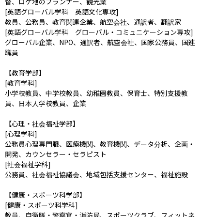
督、ロケ地のプランナー、観光業

[英語グローバル学科　英語文化専攻]

教員、公務員、教育関連企業、航空会社、通訳者、翻訳家

[英語グローバル学科　グローバル・コミュニケーション専攻]

グローバル企業、NPO、通訳者、航空会社、国家公務員、国連
職員

【教育学部】

[教育学科]

小学校教員、中学校教員、幼稚園教員、保育士、特別支援教
員、日本人学校教員、企業

【心理・社会福祉学部】

[心理学科]

公務員心理専門職、医療機関、教育機関、データ分析、企画・
開発、カウンセラー・セラピスト

[社会福祉学科]

公務員、社会福祉協議会、地域包括支援センター、福祉施設

【健康・スポーツ科学部】

[健康・スポーツ科学科]

教員、自衛隊・警察官・消防局、スポーツクラブ、フィットネ