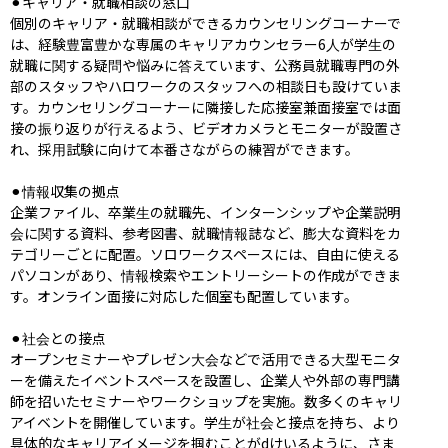
⚫︎キャリア・就職相談の窓口

個別のキャリア・就職相談ができるカウンセリングコーナーで
は、経験豊富豊かな専属のキャリアカウンセラー6人が学生の
就職に関する疑問や悩みに答えています、公務員就職専門の外
部のスタッフやハロワークのスタッフへの相談日も設けていま
す。カウンセリングコーナーに隣接した応接室兼面接室では面
接の振り返りが行えるよう、ビデオカメラとモニターが設置さ
れ、採用試験に向けて本番さながらの練習ができます。

⚫︎情報収集の拠点

企業ファイル、卒業生の就職先、インターンシップや企業説明
会に関する資料、参考図書、就職情報誌など、膨大な資料をカ
テゴリーごとに配置。ソロワークスペースには、自由に使える
パソコンがあり、情報検索やエントリーシートの作成ができま
す。オンライン面接に対応した個室も配置しています。

⚫︎社会との接点

オープンセミナーやプレゼン大会などで活用できる大型モニタ
ーを備えたイベントスペースを設置し、企業人や外部の専門講
師を招いたセミナーやワークショップを実施。数多くのキャリ
アイベントを開催しています。学生が社会と接点を持ち、より
具体的なキャリアイメージを掴むことがdけいるように、さま