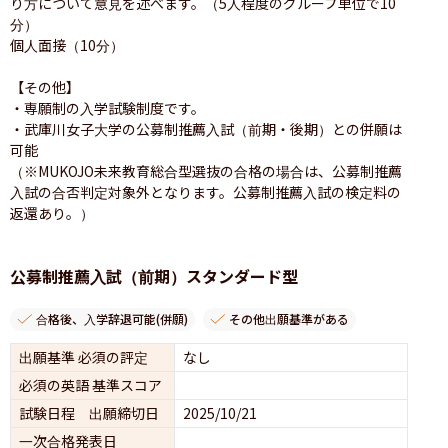
り方について意見を述べます。（5人程度のグループ単位で10
分）

個人面接（10分）

【その他】

・専願制の入学試験制度です。

・武庫川女子大学の公募制推薦入試（前期・後期）との併願は
可能

（※MUKOJO未来教育総合型選抜の合格の場合は、公募制推薦
入試の合否判定対象外となります。公募制推薦入試の検定料の
返還あり。）
公募制推薦入試（前期）スタンダード型
合格後、入学辞退可能(併願)
その他出願基準がある
出願基準 必須の評定
なし
必須の英語 基準スコア
試験日程 出願締切日
2025/10/21
一次合格発表日