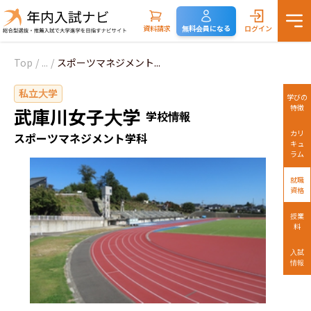
資料請求
無料会員になる
ログイン
Top
/
...
/
スポーツマネジメント...
私立大学
学びの
特徴
武庫川女子大学
学校情報
カリ
スポーツマネジメント学科
キュ
ラム
就職
資格
授業
料
入試
情報