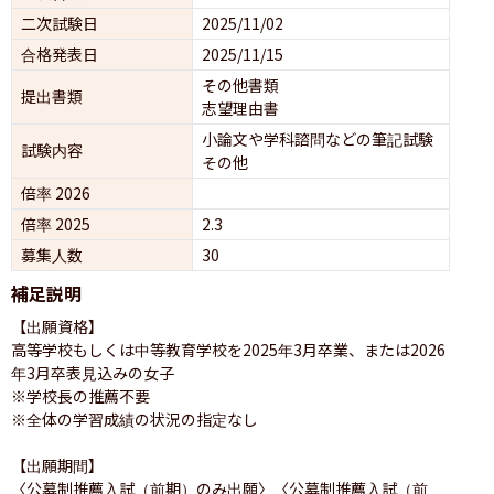
二次試験日
2025/11/02
合格発表日
2025/11/15
その他書類
提出書類
志望理由書
小論文や学科諮問などの筆記試験
試験内容
その他
倍率 2026
倍率 2025
2.3
募集人数
30
補足説明
【出願資格】

高等学校もしくは中等教育学校を2025年3月卒業、または2026
年3月卒表見込みの女子

※学校長の推薦不要　

※全体の学習成績の状況の指定なし

【出願期間】

〈公募制推薦入試（前期）のみ出願〉〈公募制推薦入試（前