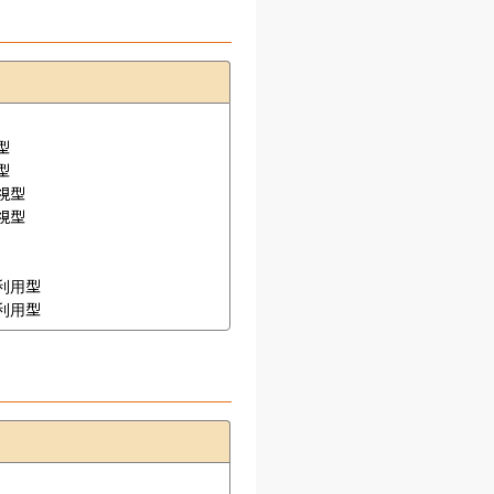




型

型

用型

利用型