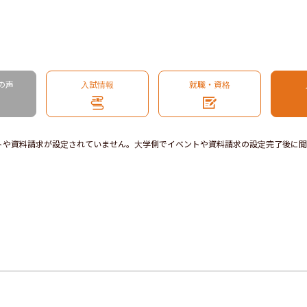
の声
入試情報
就職・資格
トや資料請求が設定されていません。大学側でイベントや資料請求の設定完了後に閲