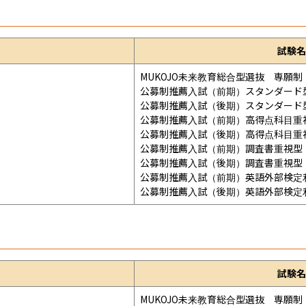
試験名
MUKOJO未来教育総合型選抜　専願制

公募制推薦入試（前期）スタンダード型
公募制推薦入試（後期）スタンダード型
公募制推薦入試（前期）高得点科目重視
公募制推薦入試（後期）高得点科目重視
公募制推薦入試（前期）調査書重視型

公募制推薦入試（後期）調査書重視型

公募制推薦入試（前期）英語外部検定利
公募制推薦入試（後期）英語外部検定
試験名
MUKOJO未来教育総合型選抜　専願制
