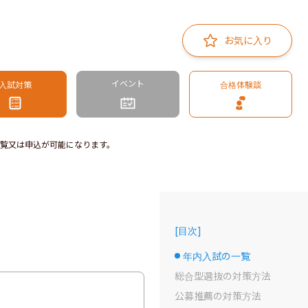
お気に入り
イベント
入試対策
合格体験談
覧又は申込が可能になります。
[
目次
]
年内入試の一覧
選択中のドット
総合型選抜の対策方法
公募推薦の対策方法