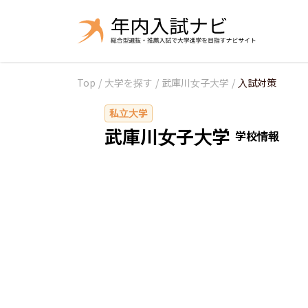
Top
/
大学を探す
/
武庫川女子大学
/
入試対策
私立大学
武庫川女子大学
学校情報