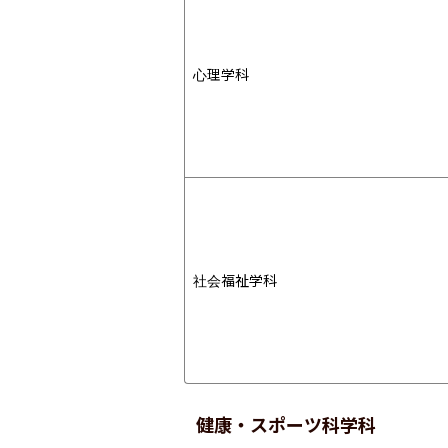
心理学科
社会福祉学科
健康・スポーツ科学科