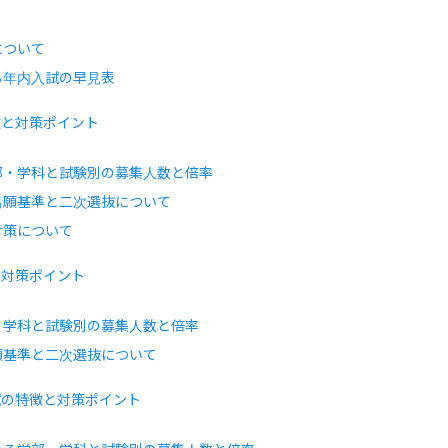
について
る年内入試の早見表
徴と対策ポイント
部・学科と試験別の募集人数と倍率
出願基準と二次選抜について
対策について
と対策ポイント
・学科と試験別の募集人数と倍率
願基準と二次選抜について
試の特徴と対策ポイント