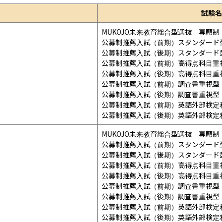
試験名
MUKOJO未来教育総合型選抜　専願制

公募制推薦入試（前期）スタンダード型
公募制推薦入試（後期）スタンダード型
公募制推薦入試（前期）高得点科目重視
公募制推薦入試（後期）高得点科目重視
公募制推薦入試（前期）調査書重視型

公募制推薦入試（後期）調査書重視型

公募制推薦入試（前期）英語外部検定利
公募制推薦入試（後期）英語外部検定
MUKOJO未来教育総合型選抜　専願制

公募制推薦入試（前期）スタンダード型
公募制推薦入試（後期）スタンダード型
公募制推薦入試（前期）高得点科目重視
公募制推薦入試（後期）高得点科目重視
公募制推薦入試（前期）調査書重視型

公募制推薦入試（後期）調査書重視型

公募制推薦入試（前期）英語外部検定利
公募制推薦入試（後期）英語外部検定