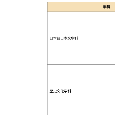
学科
日本語日本文学科
歴史文化学科