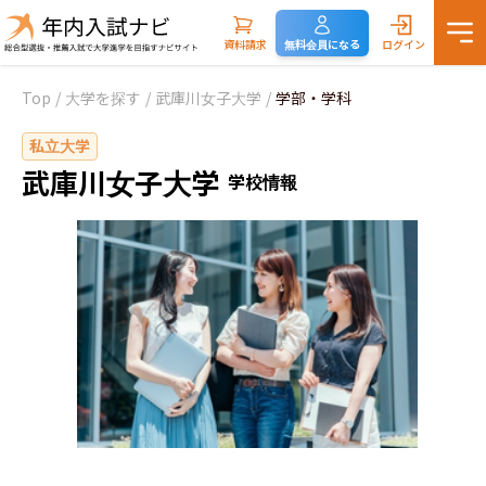
資料請求
無料会員になる
ログイン
Top
/
大学を探す
/
武庫川女子大学
/
学部・学科
私立大学
武庫川女子大学
学校情報