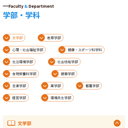
Faculty
&
Department
学部・学科
文学部
教育学部
心理・社会福祉学部
健康・スポーツ科学科
生活環境学部
社会情報学部
食物栄養科学部
建築学部
音楽学部
薬学部
看護学部
経営学部
環境共生学部
文学部