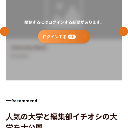
閲覧するにはログインする必要があります。
前のスライド
次
ログインする
無料
University Name
Overview
Re
c
ommend
人気の大学と編集部イチオシの大
学を大公開