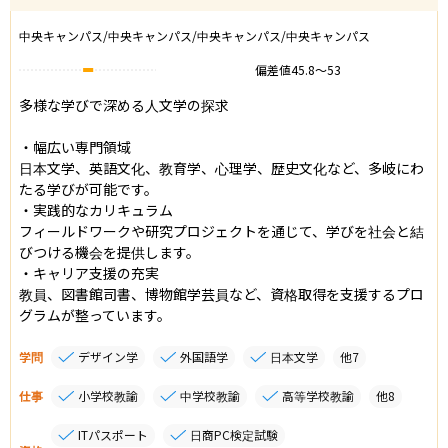
中央キャンパス/中央キャンパス/中央キャンパス/中央キャンパス
偏差値
45.8
〜
53
多様な学びで深める人文学の探求

・幅広い専門領域

日本文学、英語文化、教育学、心理学、歴史文化など、多岐にわ
たる学びが可能です。

・実践的なカリキュラム

フィールドワークや研究プロジェクトを通じて、学びを社会と結
びつける機会を提供します。

・キャリア支援の充実

教員、図書館司書、博物館学芸員など、資格取得を支援するプロ
学問
デザイン学
外国語学
日本文学
他
7
仕事
小学校教諭
中学校教諭
高等学校教諭
他
8
ITパスポート
日商PC検定試験