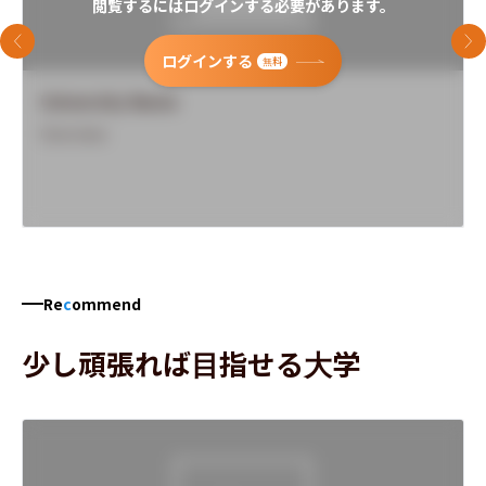
閲覧するにはログインする必要があります。
前のスライド
次
ログインする
無料
University Name
Overview
Re
c
ommend
少し頑張れば目指せる大学