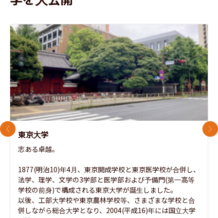
前のスライド
次
東京大学
志ある卓越。

1877(明治10)年4月、東京開成学校と東京医学校が合併し、
法学、理学、文学の3学部と医学部および予備門(第一高等
学校の前身)で構成される東京大学が誕生しました。

以後、工部大学校や東京農林学校等、さまざまな学校と合
併しながら総合大学となり、2004(平成16)年には国立大学