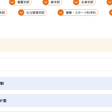
看護学部
薬学部
音楽学部
学部
生活環境学部
健康・スポーツ科学科
願制
ド型