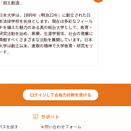
「自主創造」

次世代を拓
開かれた大
日本大学は、1889年（明治22年）に創立された日
本法律学校を前身とします。現在は多彩なフィール
1885年
ドを備えた魅力のある真の総合大学として、教育・
養フ」とい
研究活動を始め、医療、生涯学習等、社会の発展に
る伝統と実
貢献すべくさまざまな活動を展開しています。日本
にも、社会
大学は創立以来、進取の精神で大学教育・研究をリ
してきまし
ード...
究...
ログインして合格力診断を受ける
サポート
パスを探す
問い合わせフォーム