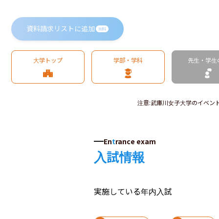
資料請求リストに追加
無料
大学トップ
学部・学科
先生・学生
注意
:
武庫川女子大学のイベン
En
t
rance exam
入試情報
実施している年内入試