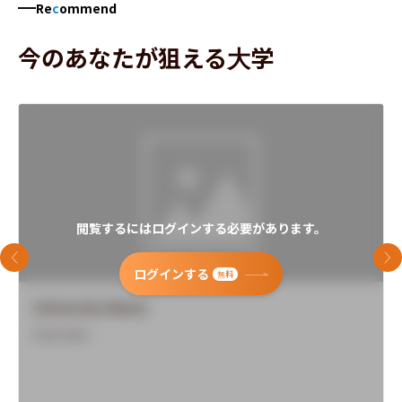
Re
c
ommend
今のあなたが狙える大学
閲覧するにはログインする必要があります。
前のスライド
次
ログインする
無料
University Name
Overview