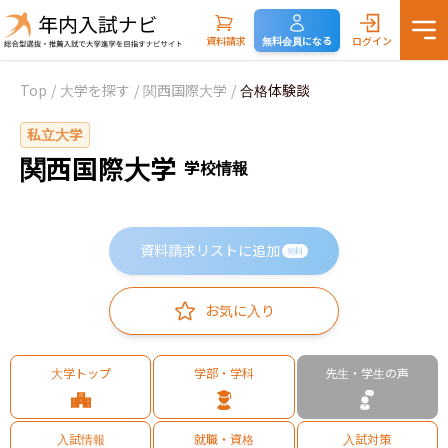
資料請求
無料会員になる
ログイン
Top
/
大学を探す
/
関西国際大学
/
合格体験談
私立大学
関西国際大学
学校情報
資料請求リストに追加
無料
お気に入り
大学トップ
学部・学科
先生・学生の声
入試情報
就職・資格
入試対策