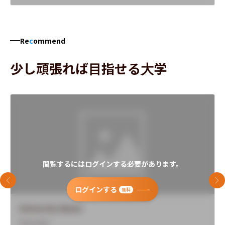
Re
c
ommend
少し頑張れば目指せる大学
閲覧するにはログインする必要があります。
前のスライド
次
ログインする
無料
University Name
Overview