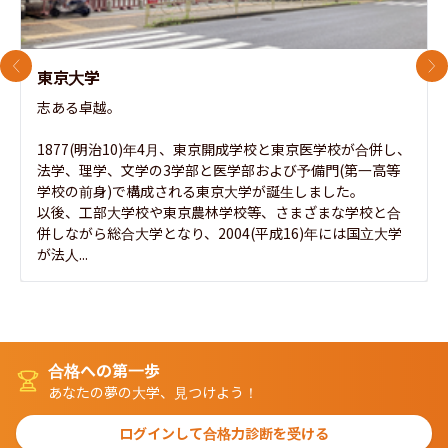
前のスライド
次
東京大学
志ある卓越。

1877(明治10)年4月、東京開成学校と東京医学校が合併し、
法学、理学、文学の3学部と医学部および予備門(第一高等
学校の前身)で構成される東京大学が誕生しました。

以後、工部大学校や東京農林学校等、さまざまな学校と合
併しながら総合大学となり、2004(平成16)年には国立大学
が法人...
合格への第一歩
あなたの夢の大学、見つけよう！
ログインして合格力診断を受ける