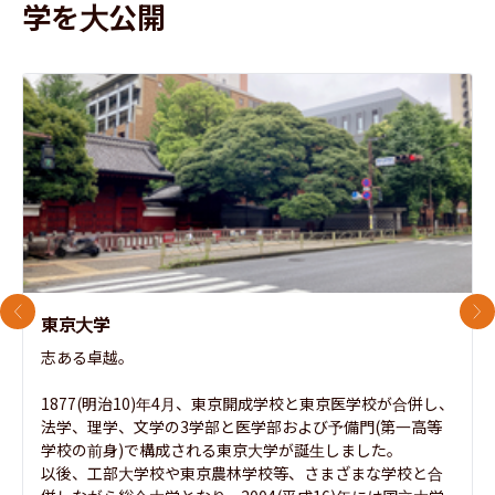
学を大公開
前のスライド
次
東京大学
志ある卓越。

1877(明治10)年4月、東京開成学校と東京医学校が合併し、
法学、理学、文学の3学部と医学部および予備門(第一高等
学校の前身)で構成される東京大学が誕生しました。

以後、工部大学校や東京農林学校等、さまざまな学校と合