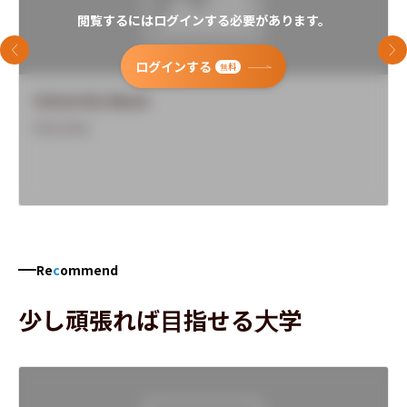
閲覧するにはログインする必要があります。
前のスライド
次
ログインする
無料
University Name
Overview
Re
c
ommend
少し頑張れば目指せる大学