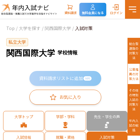
資料請求
無料会員になる
ログイン
Top
/
大学を探す
/
関西国際大学
/
入試対策
私立大学
総合型
選抜の
関西国際大学
学校情報
対策方
法
公募推
薦の対
資料請求リストに追加
策方法
無料
その他
の特別
お気に入り
入試の
対策方
法
大学トップ
学部・学科
先生・学生の声
年内入
試の総
括
入試情報
就職・資格
入試対策