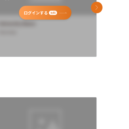
次のスライド
ログインする
無料
University Name
Universi
Overview
Overview