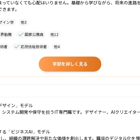
まっていなくても心配はいりません。基礎から学びながら、将来の進路
できます。
ザイン学
他
3
業界勤務
国家公務員
他
12
術者
応用情報技術者
他
4
学部を詳しく見る
ザイン」モデル

、システム開発や保守を担うIT専門職です。デザイナー、AIクリエイ
る「ビジネスAI」モデル

提案し、組織の課題解決や新たな価値を創出します。職場のデジタル化を