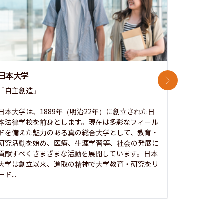
日本大学
中央大学
次のスライド
「自主創造」

次世代を拓
開かれた大
日本大学は、1889年（明治22年）に創立された日
本法律学校を前身とします。現在は多彩なフィール
1885年
ドを備えた魅力のある真の総合大学として、教育・
養フ」とい
研究活動を始め、医療、生涯学習等、社会の発展に
る伝統と実
貢献すべくさまざまな活動を展開しています。日本
にも、社会
大学は創立以来、進取の精神で大学教育・研究をリ
してきまし
ード...
究...