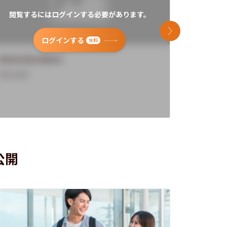
閲覧するにはログインする必要があります。
閲覧す
次のスライド
ログインする
無料
University Name
Universi
Overview
Overview
公開