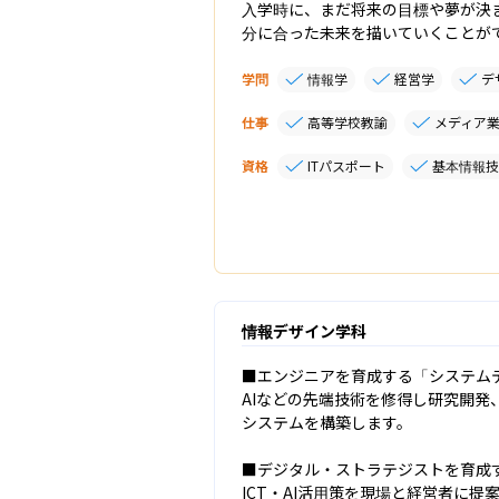
入学時に、まだ将来の目標や夢が決
分に合った未来を描いていくことが
学問
情報学
経営学
デ
仕事
高等学校教諭
メディア
資格
ITパスポート
基本情報技
情報デザイン学科
■エンジニアを育成する「システムデ
AIなどの先端技術を修得し研究開発
システムを構築します。

■デジタル・ストラテジストを育成す
ICT・AI活用策を現場と経営者に