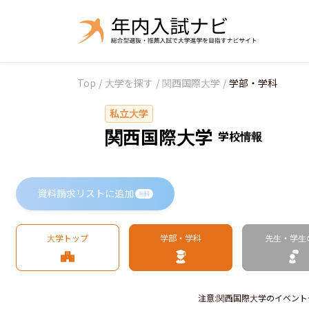
Top
/
大学を探す
/
関西国際大学
/
学部・学科
私立大学
関西国際大学
学校情報
資料請求リストに追加
無料
大学トップ
学部・学科
先生・学生
注意
:
関西国際大学のイベント