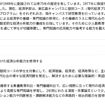
1949年に創設されて以来75年の歴史を有しています。1977年に政
ました。現在、経済学部は、東広島キャンパスに昼間コース（現代経済プ
プログラム）をそれぞれおき、両キャンパスで研究教育を行っています。
による経済学の基礎・専門知識の修得と、その基礎のうえに現代社会の
歴史的な経済分析能力の養成を目指しています。そのために少人数教育
」を通じて学生が切磋琢磨し、専門知識の応用能力や論考する能力を鍛
けた経済分析能力を修得する

昼間コースの学生を対象にして、経済理論、経済史、経済政策など、主
代社会の様々な経済問題を発見し、解決するために必要な理論的・実証
に履修する教養教育科目・専門基礎科目で、広い視野に立って現代の経
でより高度な専門知識を学習し、2年間にわたる演習・卒業論文という少
ション能力や問題発見・課題解決能力などの実践的・総合的能力を習得