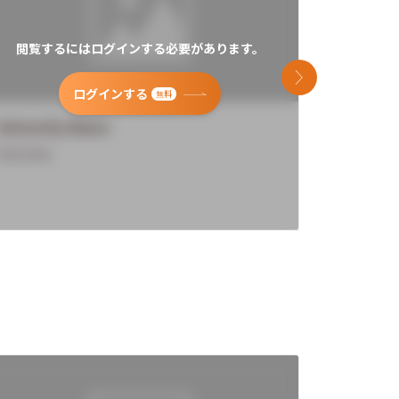
閲覧するにはログインする必要があります。
閲覧す
次のスライド
ログインする
無料
University Name
Universi
Overview
Overview