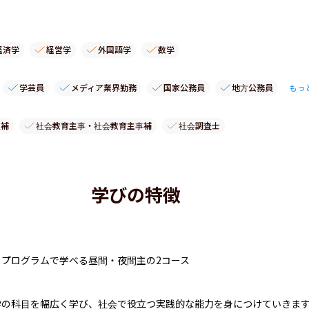
経済学
経営学
外国語学
数学
学芸員
メディア業界勤務
国家公務員
地方公務員
もっ
員補
社会教育主事・社会教育主事補
社会調査士
学びの特徴
プログラムで学べる昼間・夜間主の2コース

学の科目を幅広く学び、社会で役立つ実践的な能力を身につけていきま