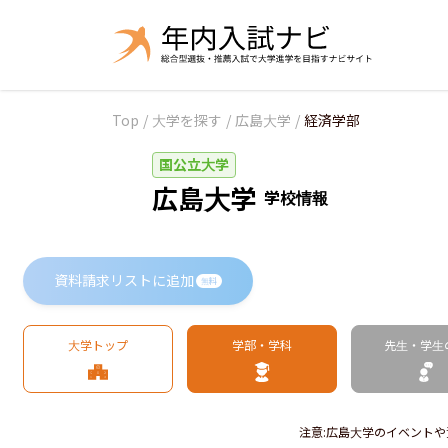
Top
/
大学を探す
/
広島大学
/
経済学部
国公立大学
広島大学
学校情報
資料請求リストに追加
無料
大学トップ
学部・学科
先生・学生
注意
:
広島大学のイベントや