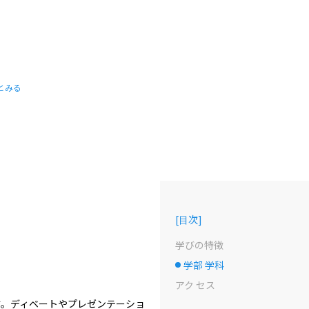
とみる
[
目次
]
学びの特徴
学部 学科
選択中のドット
アク セス
す。ディベートやプレゼンテーショ