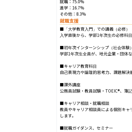
就職：75.0%

進学：16.7%

その他：8.3%
就職支援
■「大学教育入門」での講義（必修）

入学直後から、学部1年次生の必修科目
■初年次インターンシップ（社会体験）
学部1年次生全員が、地元企業・団体な
■キャリア教育科目

自己表現力や論理的思考力、課題解決
■課外講座

公務員試験・教員試験・TOEIC®、
■キャリア相談・就職相談

教員やキャリア相談員による個別キャ
します。

■就職ガイダンス、セミナー
