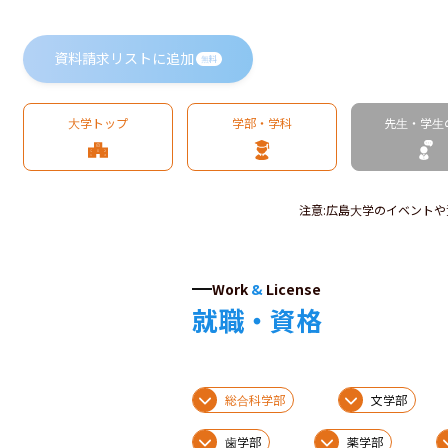
資料請求リストに追加
無料
大学トップ
学部・学科
先生・学生
注意
:
広島大学のイベントや
Work
&
License
就職・資格
総合科学部
文学部
歯学部
薬学部