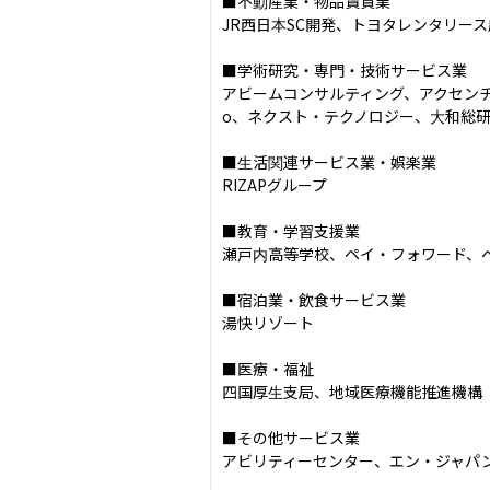
■不動産業・物品賃貸業

JR西日本SC開発、トヨタレンタリース
■学術研究・専門・技術サービス業

アビームコンサルティング、アクセンチ
o、ネクスト・テクノロジー、大和総研
■生活関連サービス業・娯楽業

RIZAPグループ

■教育・学習支援業

瀬戸内高等学校、ペイ・フォワード、ベ
■宿泊業・飲食サービス業

湯快リゾート

■医療・福祉

四国厚生支局、地域医療機能推進機構

■その他サービス業

アビリティーセンター、エン・ジャパ