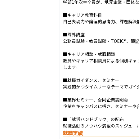
学部1年次生全員が、地元企業・団体な
■キャリア教育科目

自己表現力や論理的思考力、課題解決
■課外講座

公務員試験・教員試験・TOEIC®、
■キャリア相談・就職相談

教員やキャリア相談員による個別キャ
します。

■就職ガイダンス、セミナー

実践的かつタイムリーなテーマでガイダ
■業界セミナー、合同企業説明会

企業をキャンパスに招き、セミナーや合
■「就活ハンドブック」の配布

就職活動のノウハウ満載のスケジュー
就職実績