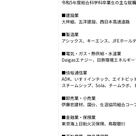
令和5年度総合科学科卒業生の主な就職
■建設業

大林組、五洋建設、西日本高速道路

■製造業

アシックス、キーエンス、JFEホールデ
■電気・ガス・熱供給・水道業

Daigasエナジー、日鉄環境エネルギー
■情報通信業

ADK、いすゞインテック、エイトビッ
スチームシップ、Sola、チームラボ
■卸売業・小売業

伊藤忠建材、国分、生活協同組合コープこうべ
■金融業・保険業

東京海上日動火災保険、鳥取銀行
