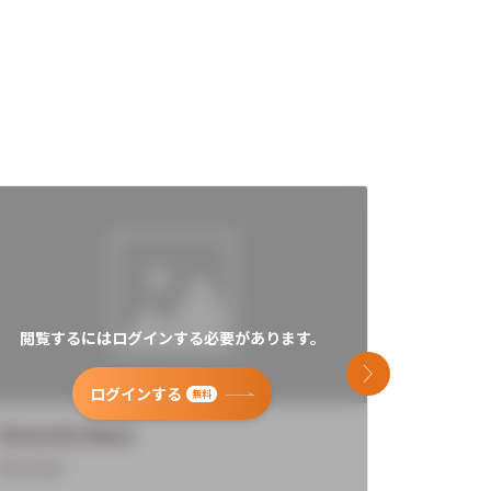
閲覧するにはログインする必要があります。
閲覧す
次のスライド
ログインする
無料
University Name
Universi
Overview
Overview