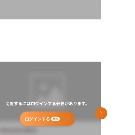
閲覧するにはログインする必要があります。
閲覧す
次のスライド
ログインする
無料
University Name
Universi