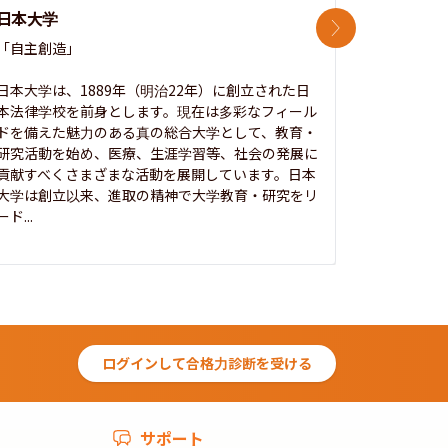
日本大学
中央大学
次のスライド
「自主創造」

次世代を拓
開かれた大
日本大学は、1889年（明治22年）に創立された日
本法律学校を前身とします。現在は多彩なフィール
1885年
ドを備えた魅力のある真の総合大学として、教育・
養フ」とい
研究活動を始め、医療、生涯学習等、社会の発展に
る伝統と実
貢献すべくさまざまな活動を展開しています。日本
にも、社会
大学は創立以来、進取の精神で大学教育・研究をリ
してきまし
ード...
究...
ログインして合格力診断を受ける
サポート