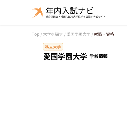
Top
/
大学を探す
/
愛国学園大学
/
就職・資格
私立大学
愛国学園大学
学校情報