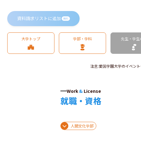
資料請求リストに追加
無料
大学トップ
学部・学科
先生・学生
注意
:
愛国学園大学のイベント
Work
&
License
就職・資格
人間文化学部