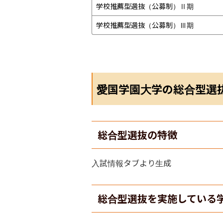
学校推薦型選抜（公募制）Ⅱ期
学校推薦型選抜（公募制）Ⅲ期
愛国学園大学の総合型選
総合型選抜の特徴
入試情報タブより生成
総合型選抜を実施している