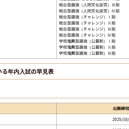
総合型選抜（人間文化探究）Ⅲ期

総合型選抜（人間文化探究）Ⅳ期

総合型選抜（チャレンジ）Ⅰ期

総合型選抜（チャレンジ）Ⅱ期

総合型選抜（チャレンジ）Ⅲ期

総合型選抜（チャレンジ）Ⅳ期

学校推薦型選抜（公募制）Ⅰ期

学校推薦型選抜（公募制）Ⅱ期

学校推薦型選抜（公募制）Ⅲ期
いる年内入試の早見表
出願締切
2025/10