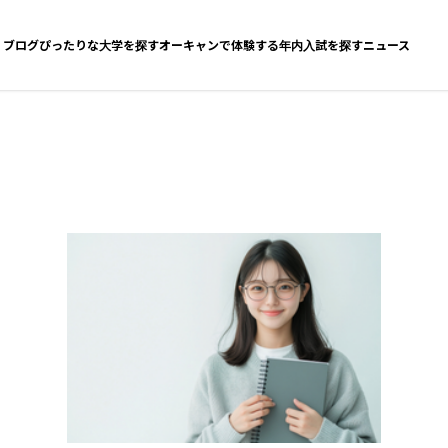
ブログ
ぴったりな大学を探す
オーキャンで体験する
年内入試を探す
ニュース