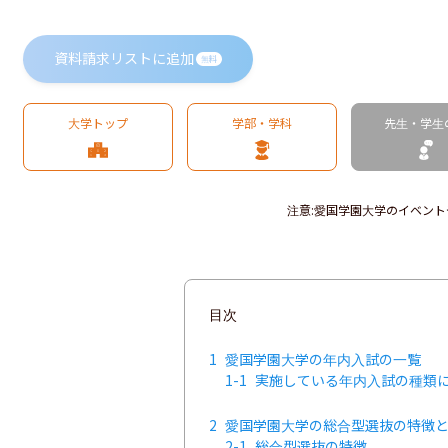
資料請求リストに追加
無料
大学トップ
学部・学科
先生・学生
注意
:
愛国学園大学のイベント
目次
1
愛国学園大学の年内入試の一覧
1-1
実施している年内入試の種類
2
愛国学園大学の総合型選抜の特徴
2-1
総合型選抜の特徴