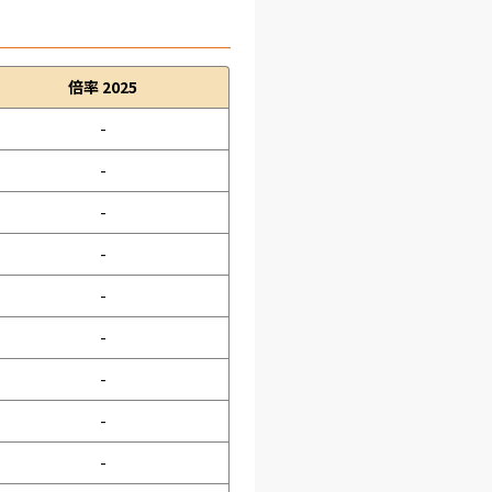
倍率 2025
-
-
-
-
-
-
-
-
-