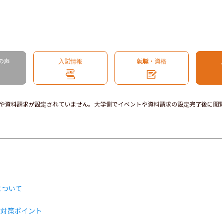
の声
入試情報
就職・資格
や資料請求が設定されていません。大学側でイベントや資料請求の設定完了後に閲
について
と対策ポイント