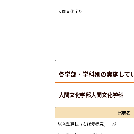
人間文化学科
各学部・学科別の実施して
人間文化学部
人間文化学科
試験名
総合型選抜（ちば愛探究）Ⅰ期