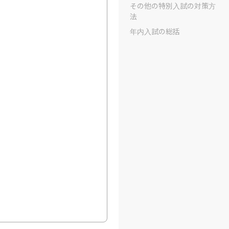
その他の特別入試の対策方
法
年内入試の総括