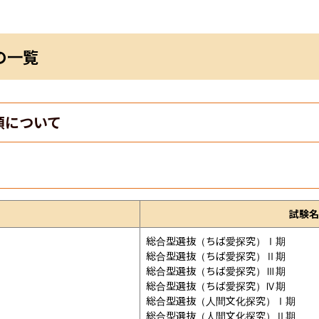
の一覧
類について
試験名
総合型選抜（ちば愛探究）Ⅰ期

総合型選抜（ちば愛探究）Ⅱ期

総合型選抜（ちば愛探究）Ⅲ期

総合型選抜（ちば愛探究）Ⅳ期

総合型選抜（人間文化探究）Ⅰ期

総合型選抜（人間文化探究）Ⅱ期
