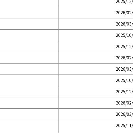
2025/12
2026/02
2026/03
2025/10
2025/12
2026/02
2026/03
2025/10
2025/12
2026/02
2026/03
2025/11