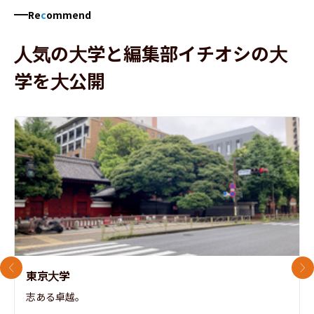
Re
c
ommend
人気の大学と編集部イチオシの大
学を大公開
前のスライド
次
東京大学
志ある卓越。
