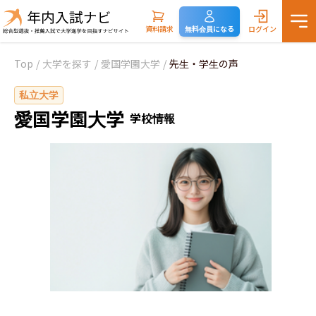
資料請求
無料会員になる
ログイン
Top
/
大学を探す
/
愛国学園大学
/
先生・学生の声
私立大学
愛国学園大学
学校情報