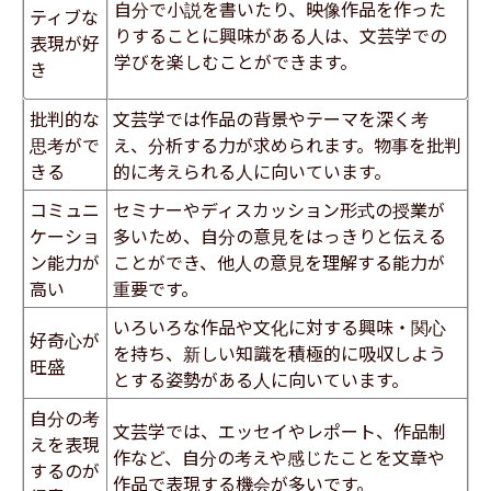
自分で小説を書いたり、映像作品を作った
ティブな
りすることに興味がある人は、文芸学での
表現が好
学びを楽しむことができます。
き​
批判的な
文芸学では作品の背景やテーマを深く考
思考がで
え、分析する力が求められます。物事を批判
きる
的に考えられる人に向いています。
コミュニ
セミナーやディスカッション形式の授業が
ケーショ
多いため、自分の意見をはっきりと伝える
ン能力が
ことができ、他人の意見を理解する能力が
高い
重要です。
いろいろな作品や文化に対する興味・関心
好奇心が
を持ち、新しい知識を積極的に吸収しよう
旺盛
とする姿勢がある人に向いています。
自分の考
文芸学では、エッセイやレポート、作品制
えを表現
作など、自分の考えや感じたことを文章や
するのが
作品で表現する機会が多いです。