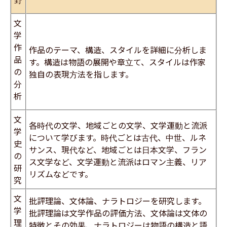
文
学
作
作品のテーマ、構造、スタイルを詳細に分析しま
品
す。構造は物語の展開や章立て、スタイルは作家
の
独自の表現方法を指します。
分
析
文
各時代の文学、地域ごとの文学、文学運動と流派
学
について学びます。時代ごとは古代、中世、ルネ
史
サンス、現代など、地域ごとは日本文学、フラン
の
ス文学など、文学運動と流派はロマン主義、リア
研
リズムなどです。
究
文
批評理論、文体論、ナラトロジーを研究します。
学
批評理論は文学作品の評価方法、文体論は文体の
理
特徴とその効果、ナラトロジーは物語の構造と語