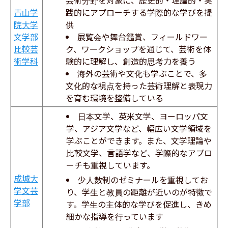
芸術分野を対象に、歴史的・理論的・実
青山学
践的にアプローチする学際的な学びを提
院大学
供
文学部
展覧会や舞台鑑賞、フィールドワー
比較芸
ク、ワークショップを通じて、芸術を体
術学科
験的に理解し、創造的思考力を養う
海外の芸術や文化も学ぶことで、多
文化的な視点を持った芸術理解と表現力
を育む環境を整備している
日本文学、英米文学、ヨーロッパ文
学、アジア文学など、幅広い文学領域を
学ぶことができます。また、文学理論や
比較文学、言語学など、学際的なアプロ
ーチも重視しています。
成城大
少人数制のゼミナールを重視してお
学文芸
り、学生と教員の距離が近いのが特徴で
学部
す。学生の主体的な学びを促進し、きめ
細かな指導を行っています