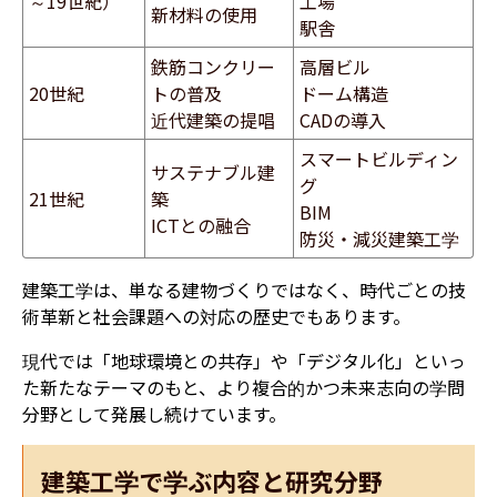
～19世紀）
工場
新材料の使用
駅舎
鉄筋コンクリー
高層ビル
20世紀
トの普及
ドーム構造
近代建築の提唱
CADの導入
スマートビルディン
サステナブル建
グ
21世紀
築
BIM
ICTとの融合
防災・減災建築工学
建築工学は、単なる建物づくりではなく、時代ごとの技
術革新と社会課題への対応の歴史でもあります。
現代では「地球環境との共存」や「デジタル化」といっ
た新たなテーマのもと、より複合的かつ未来志向の学問
分野として発展し続けています。
建築工学で学ぶ内容と研究分野