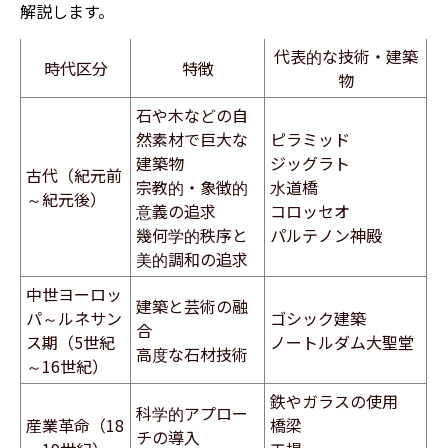
解説します。
代表的な技術・建築
時代区分
特徴
物
石や木などの自
然素材で巨大な
ピラミッド
建築物
ジッグラト
古代（紀元前
宗教的・象徴的
水道橋
～紀元後）
意義の追求
コロッセオ
幾何学的秩序と
パルテノン神殿
美的調和の追求
中世ヨーロッ
建築と芸術の融
パ～ルネサン
ゴシック建築
合
ス期（5世紀
ノートルダム大聖堂
高度な石材技術
～16世紀）
鉄やガラスの使用
科学的アプロー
産業革命（18
橋梁
チの導入