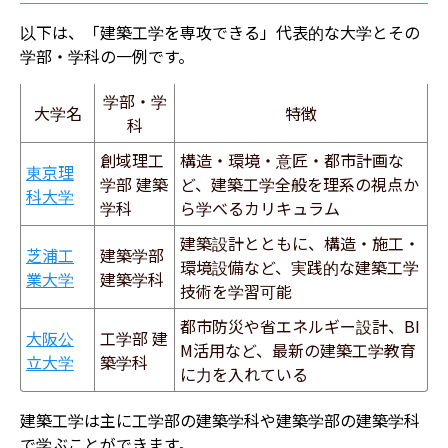
以下は、「建築工学を専攻できる」代表的な大学とその
学部・学科の一例です。
学部・学
大学名
特徴
科
創域理工
構造・環境・意匠・都市計画な
東京理
学部 建築
ど、建築工学全般を理系の視点か
科大学
学科
ら学べるカリキュラム
建築設計とともに、構造・施工・
芝浦工
建築学部
環境設備など、実践的な建築工学
業大学
建築学科
技術を学習可能
都市防災や省エネルギー設計、BI
大阪公
工学部 建
M活用など、最新の建築工学教育
立大学
築学科
に力を入れている
建築工学は主に工学部の建築学科や建築学部の建築学科
で学ぶことができます。