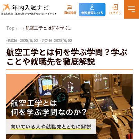
資料請求
無料会員になる
ログイン
Top
/
...
/
航空工学とは何を学ぶ...
作成日: 2025/6/02
更新日:2025/6/02
航空工学とは何を学ぶ学問？学ぶ
ことや就職先を徹底解説