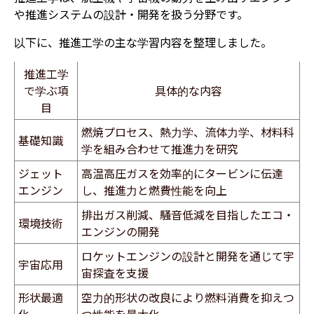
や推進システムの設計・開発を扱う分野です。
以下に、推進工学の主な学習内容を整理しました。
推進工学
で学ぶ項
具体的な内容
目
燃焼プロセス、熱力学、流体力学、材料科
基礎知識
学を組み合わせて推進力を研究
ジェット
高温高圧ガスを効率的にタービンに伝達
エンジン
し、推進力と燃費性能を向上
排出ガス削減、騒音低減を目指したエコ・
環境技術
エンジンの開発
ロケットエンジンの設計と開発を通じて宇
宇宙応用
宙探査を支援
形状最適
空力的形状の改良により燃料消費を抑えつ
化
つ性能を最大化