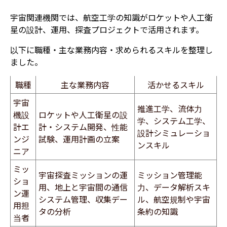
宇宙関連機関では、航空工学の知識がロケットや人工衛
星の設計、運用、探査プロジェクトで活用されます。
以下に職種・主な業務内容・求められるスキルを整理し
ました。
職種
主な業務内容
活かせるスキル
宇宙
推進工学、流体力
機設
ロケットや人工衛星の設
学、システム工学、
計エ
計・システム開発、性能
設計シミュレーショ
ンジ
試験、運用計画の立案
ンスキル
ニア
ミッ
宇宙探査ミッションの運
ミッション管理能
ショ
用、地上と宇宙間の通信
力、データ解析スキ
ン運
システム管理、収集デー
ル、航空規制や宇宙
用担
タの分析
条約の知識
当者