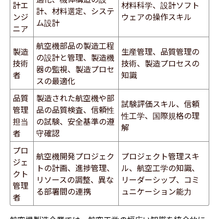
計エ
材料科学、設計ソフト
計、材料選定、システ
ンジ
ウェアの操作スキル
ム設計
ニア
航空機部品の製造工程
製造
生産管理、品質管理の
の設計と管理、製造機
技術
技術、製造プロセスの
器の監視、製造プロセ
者
知識
スの最適化
品質
製造された航空機や部
試験評価スキル、信頼
管理
品の品質検査、信頼性
性工学、国際規格の理
担当
の試験、安全基準の遵
解
者
守確認
プロ
航空機開発プロジェク
プロジェクト管理スキ
ジェ
トの計画、進捗管理、
ル、航空工学の知識、
クト
リソースの調整、異な
リーダーシップ、コミ
管理
る部署間の連携
ュニケーション能力
者