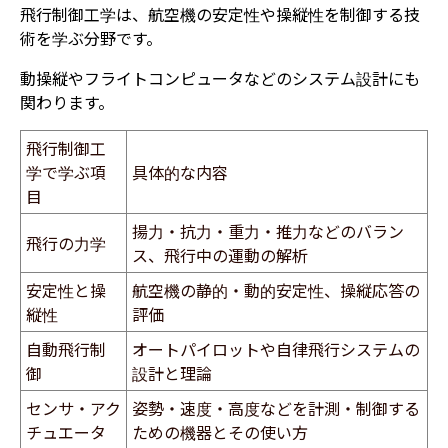
飛行制御工学は、航空機の安定性や操縦性を制御する技
術を学ぶ分野です。
動操縦やフライトコンピュータなどのシステム設計にも
関わります。
飛行制御工
学で学ぶ項
具体的な内容
目
揚力・抗力・重力・推力などのバラン
飛行の力学
ス、飛行中の運動の解析
安定性と操
航空機の静的・動的安定性、操縦応答の
縦性
評価
自動飛行制
オートパイロットや自律飛行システムの
御
設計と理論
センサ・アク
姿勢・速度・高度などを計測・制御する
チュエータ
ための機器とその使い方