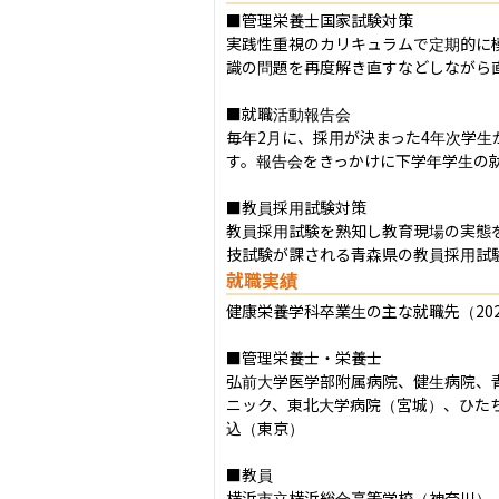
■管理栄養士国家試験対策

実践性重視のカリキュラムで定期的に
識の問題を再度解き直すなどしながら直
■就職活動報告会

毎年2月に、採用が決まった4年次学
す。報告会をきっかけに下学年学生の就
■教員採用試験対策

教員採用試験を熟知し教育現場の実態
技試験が課される青森県の教員採用試
就職実績
健康栄養学科卒業生の主な就職先（202
■管理栄養士・栄養士

弘前大学医学部附属病院、健生病院、
ニック、東北大学病院（宮城）、ひた
込（東京）

■教員

横浜市立横浜総合高等学校（神奈川）