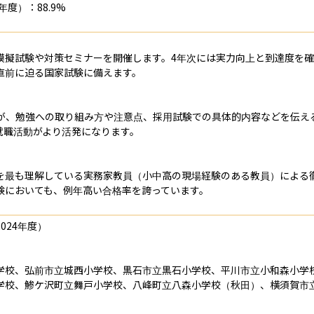
度）：88.9%
模擬試験や対策セミナーを開催します。4年次には実力向上と到達度を
前に迫る国家試験に備えます。

生が、勉強への取り組み方や注意点、採用試験での具体的内容などを伝え
職活動がより活発になります。

を最も理解している実務家教員（小中高の現場経験のある教員）による
験においても、例年高い合格率を誇っています。
24年度）

学校、弘前市立城西小学校、黒石市立黒石小学校、平川市立小和森小学
学校、鯵ケ沢町立舞戸小学校、八峰町立八森小学校（秋田）、横須賀市立