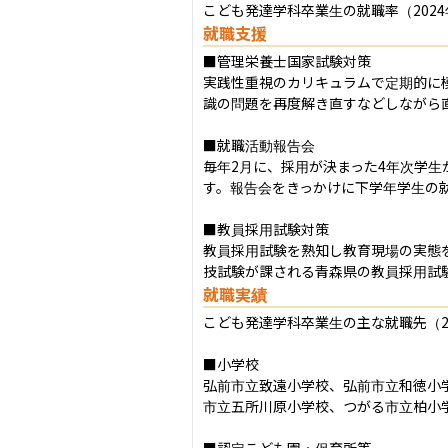
こども発達学科卒業生の就職率（2024年
就職支援
■管理栄養士国家試験対策

実践性重視のカリキュラムで定期的に
識の問題を再度解き直すなどしながら直
■就職活動報告会

毎年2月に、採用が決まった4年次学
す。報告会をきっかけに下学年学生の就
■教員採用試験対策

教員採用試験を熟知し教育現場の実態
技試験が課される青森県の教員採用試
就職実績
こども発達学科卒業生の主な就職先（20
■小学校

弘前市立致遠小学校、弘前市立和徳小
市立五所川原小学校、つがる市立柏小
■認定こども園・保育所等
