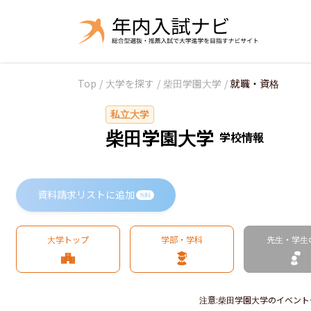
Top
/
大学を探す
/
柴田学園大学
/
就職・資格
私立大学
柴田学園大学
学校情報
資料請求リストに追加
無料
大学トップ
学部・学科
先生・学生
注意
:
柴田学園大学のイベント