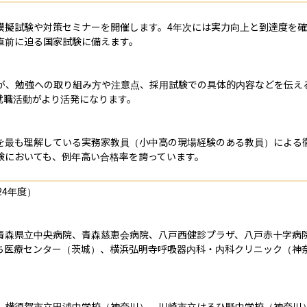
模擬試験や対策セミナーを開催します。4年次には実力向上と到達度を
前に迫る国家試験に備えます。

生が、勉強への取り組み方や注意点、採用試験での具体的内容などを伝え
職活動がより活発になります。

を最も理解している実務家教員（小中高の現場経験のある教員）による
験においても、例年高い合格率を誇っています。
4年度）

青森県立中央病院、青森慈恵会病院、八戸西健診プラザ、八戸赤十字病
ち医療センター（茨城）、横浜弘明寺呼吸器内科・内科クリニック（神
、横須賀市立田浦中学校（神奈川）、川崎市立はるひ野中学校（神奈川