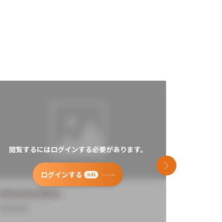
閲覧するにはログインする必要があります。
閲覧す
次のスライド
ログインする
無料
University Name
Universi
Overview
Overview