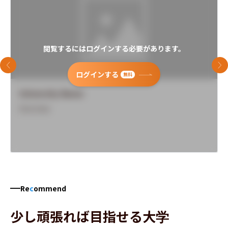
閲覧するにはログインする必要があります。
前のスライド
次
ログインする
無料
University Name
Overview
Re
c
ommend
少し頑張れば目指せる大学