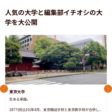
人気の大学と編集部イチオシの大
学を大公開
前のスライド
次
東京大学
志ある卓越。

1877(明治10)年4月、東京開成学校と東京医学校が合併し、