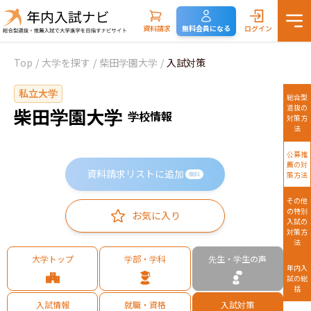
資料請求
無料会員になる
ログイン
Top
/
大学を探す
/
柴田学園大学
/
入試対策
私立大学
総合型
選抜の
柴田学園大学
学校情報
対策方
法
公募推
薦の対
資料請求リストに追加
策方法
無料
その他
の特別
お気に入り
入試の
対策方
法
大学トップ
学部・学科
先生・学生の声
年内入
試の総
括
入試情報
就職・資格
入試対策