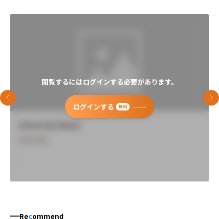
閲覧するにはログインする必要があります。
前のスライド
次
ログインする
無料
University Name
Overview
Re
c
ommend