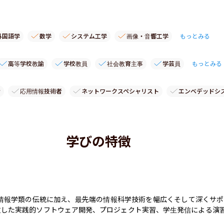
外国語学
数学
システム工学
画像・音響工学
もっとみる
高等学校教諭
学校教員
社会教育主事
学芸員
もっとみる
者
応用情報技術者
ネットワークスペシャリスト
エンベデッドシ
学びの特徴
つ情報学類の伝統に加え、最先端の情報科学技術を幅広くそして深くサ
重した実践的ソフトウェア開発、プロジェクト実習、学生発信による演