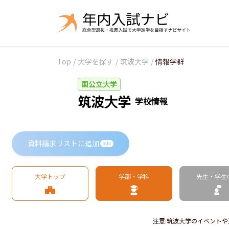
Top
/
大学を探す
/
筑波大学
/
情報学群
国公立大学
筑波大学
学校情報
資料請求リストに追加
無料
大学トップ
学部・学科
先生・学生
注意
:
筑波大学のイベントや