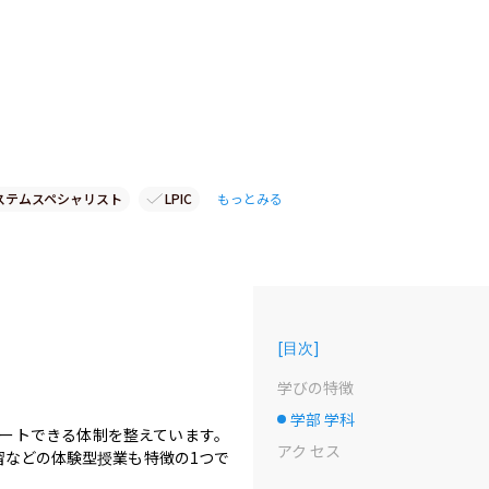
ステムスペシャリスト
LPIC
もっとみる
[
目次
]
学びの特徴
学部 学科
選択中のドット
ポートできる体制を整えています。
アク セス
習などの体験型授業も特徴の1つで