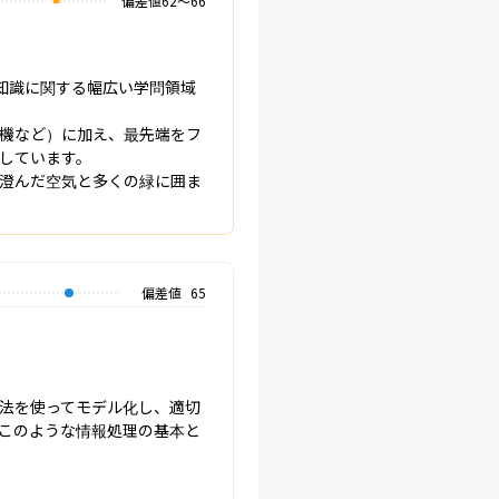
偏差値
62
〜
66
知識に関する幅広い学問領域
機など）に加え、最先端をフ
ています。

、澄んだ空気と多くの緑に囲ま
偏差値
65
法を使ってモデル化し、適切
このような情報処理の基本と