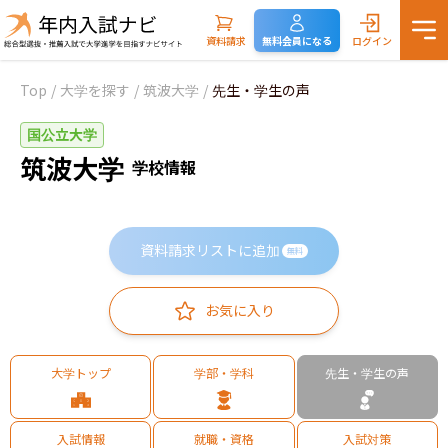
資料請求
無料会員になる
ログイン
Top
/
大学を探す
/
筑波大学
/
先生・学生の声
国公立大学
筑波大学
学校情報
資料請求リストに追加
無料
お気に入り
大学トップ
学部・学科
先生・学生の声
入試情報
就職・資格
入試対策