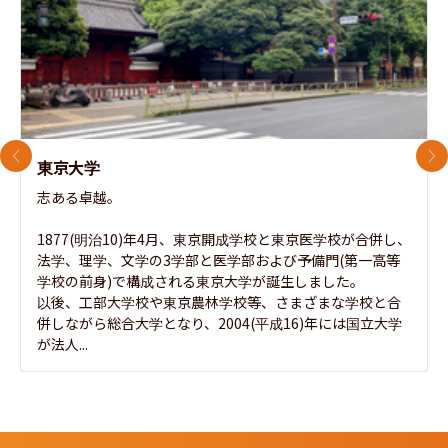
前のスライド
次
東京大学
志ある卓越。

1877(明治10)年4月、東京開成学校と東京医学校が合併し、
法学、理学、文学の3学部と医学部および予備門(第一高等
学校の前身)で構成される東京大学が誕生しました。

以後、工部大学校や東京農林学校等、さまざまな学校と合
併しながら総合大学となり、2004(平成16)年には国立大学
が法人...