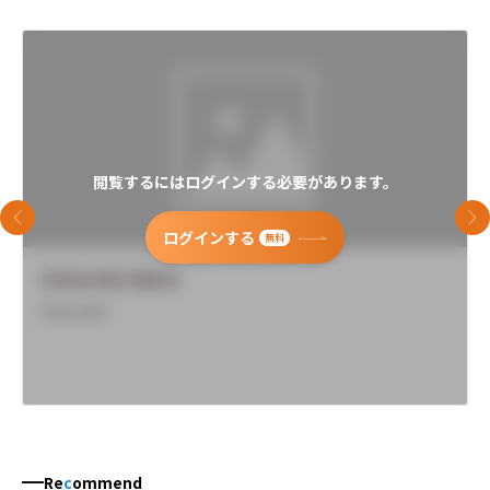
閲覧するにはログインする必要があります。
前のスライド
次
ログインする
無料
University Name
Overview
Re
c
ommend