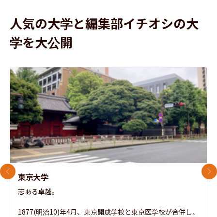
人気の大学と編集部イチオシの大
学を大公開
前のスライド
次
東京大学
志ある卓越。

1877(明治10)年4月、東京開成学校と東京医学校が合併し、