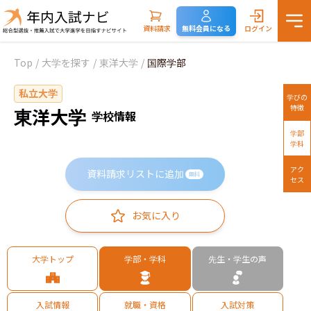
資料請求
無料会員になる
ログイン
Top
/
大学を探す
/
東洋大学
/
国際学部
私立大学
学びの
特徴
東洋大学
学校情報
学部
学科
アク
資料請求リストに追加
無料
セス
お気に入り
大学トップ
学部・学科
先生・学生の声
入試情報
就職・資格
入試対策