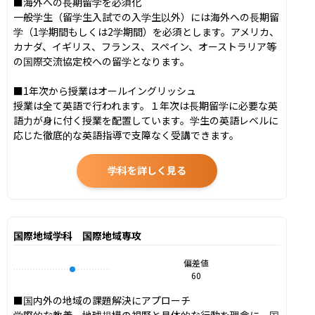
■海外への長期留学を必須化

一般学生（留学生入試での入学生以外）には海外への長期留
学（1学期間もしくは2学期間）を必須とします。アメリカ、
カナダ、イギリス、フランス、スペイン、オーストラリア等
の国際交流協定校への留学となります。

■1年次から授業はオールイングリッシュ

授業は全て英語で行われます。１年次は長期留学に必要な英
語力が身に付く授業を配置しています。学生の英語レベルに
応じた徹底的な英語指導で支障なく受講できます。
学科を詳しく見る
国際地域学科 国際地域専攻
偏差値
60
■国内外の地域の課題解決にアプローチ

学際的な教養、地球規模の視野と具体的な行動を理念に、国