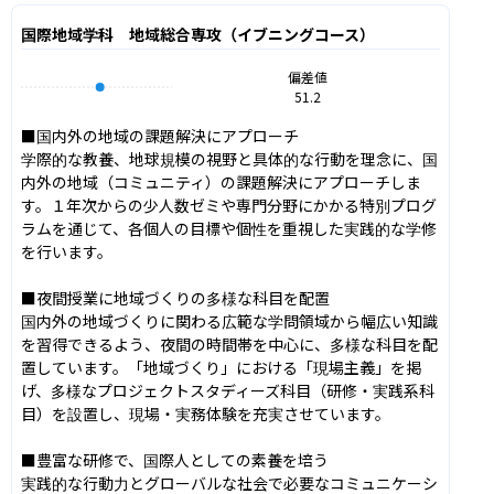
国際地域学科 地域総合専攻（イブニングコース）
偏差値
51.2
■国内外の地域の課題解決にアプローチ

学際的な教養、地球規模の視野と具体的な行動を理念に、国
内外の地域（コミュニティ）の課題解決にアプローチしま
す。１年次からの少人数ゼミや専門分野にかかる特別プログ
ラムを通じて、各個人の目標や個性を重視した実践的な学修
を行います。

■夜間授業に地域づくりの多様な科目を配置

国内外の地域づくりに関わる広範な学問領域から幅広い知識
を習得できるよう、夜間の時間帯を中心に、多様な科目を配
置しています。「地域づくり」における「現場主義」を掲
げ、多様なプロジェクトスタディーズ科目（研修・実践系科
目）を設置し、現場・実務体験を充実させています。

■豊富な研修で、国際人としての素養を培う

実践的な行動力とグローバルな社会で必要なコミュニケーシ