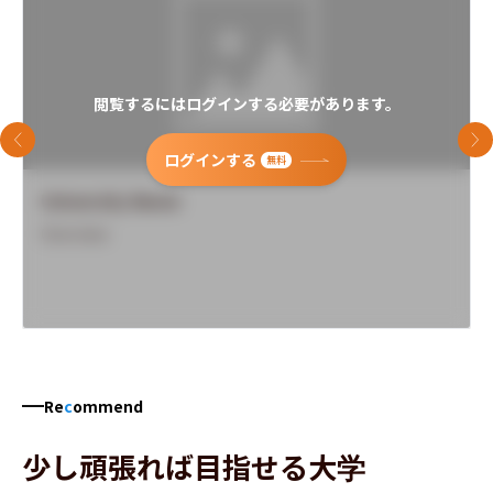
閲覧するにはログインする必要があります。
前のスライド
次
ログインする
無料
University Name
Overview
Re
c
ommend
少し頑張れば目指せる大学