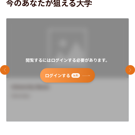
今のあなたが狙える大学
閲覧するにはログインする必要があります。
前のスライド
次
ログインする
無料
University Name
Overview