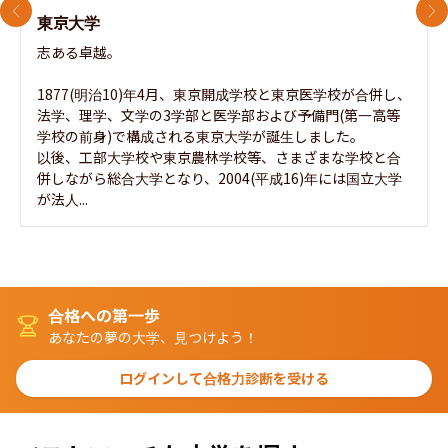
前のスライド
次
東京大学
志ある卓越。

1877(明治10)年4月、東京開成学校と東京医学校が合併し、
法学、理学、文学の3学部と医学部および予備門(第一高等
学校の前身)で構成される東京大学が誕生しました。

以後、工部大学校や東京農林学校等、さまざまな学校と合
併しながら総合大学となり、2004(平成16)年には国立大学
が法人...
合格への第一歩
あなたの夢の大学、見つけよう！
ログインして合格力診断を受ける