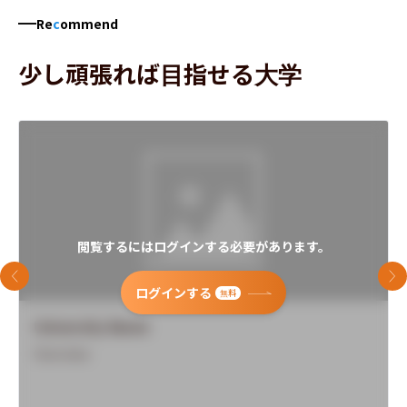
Re
c
ommend
少し頑張れば目指せる大学
閲覧するにはログインする必要があります。
前のスライド
次
ログインする
無料
University Name
Overview