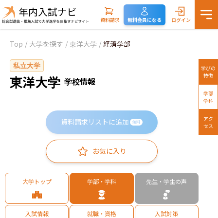
資料請求
無料会員になる
ログイン
Top
/
大学を探す
/
東洋大学
/
経済学部
私立大学
学びの
特徴
東洋大学
学校情報
学部
学科
アク
資料請求リストに追加
無料
セス
お気に入り
大学トップ
学部・学科
先生・学生の声
入試情報
就職・資格
入試対策