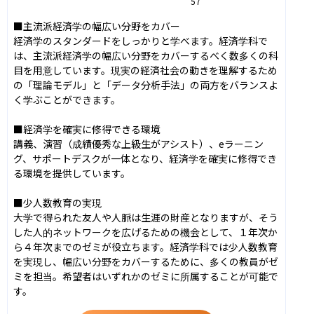
57
■主流派経済学の幅広い分野をカバー

経済学のスタンダードをしっかりと学べます。経済学科で
は、主流派経済学の幅広い分野をカバーするべく数多くの科
目を用意しています。現実の経済社会の動きを理解するため
の「理論モデル」と「データ分析手法」の両方をバランスよ
く学ぶことができます。

■経済学を確実に修得できる環境

講義、演習（成績優秀な上級生がアシスト）、eラーニン
グ、サポートデスクが一体となり、経済学を確実に修得でき
る環境を提供しています。

■少人数教育の実現

大学で得られた友人や人脈は生涯の財産となりますが、そう
した人的ネットワークを広げるための機会として、１年次か
ら４年次までのゼミが役立ちます。経済学科では少人数教育
を実現し、幅広い分野をカバーするために、多くの教員がゼ
ミを担当。希望者はいずれかのゼミに所属することが可能で
す。