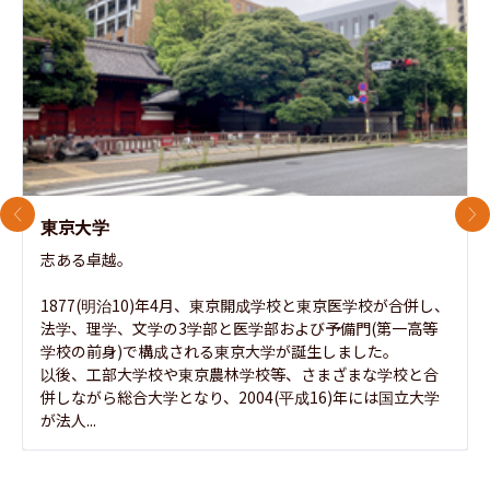
前のスライド
次
東京大学
志ある卓越。

1877(明治10)年4月、東京開成学校と東京医学校が合併し、
法学、理学、文学の3学部と医学部および予備門(第一高等
学校の前身)で構成される東京大学が誕生しました。

以後、工部大学校や東京農林学校等、さまざまな学校と合
併しながら総合大学となり、2004(平成16)年には国立大学
が法人...