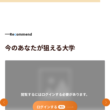
Re
c
ommend
今のあなたが狙える大学
閲覧するにはログインする必要があります。
前のスライド
次
ログインする
無料