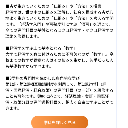
■皆が生きていくための「仕組み」や「方法」を模索

経済学は、世の中の仕組みを理解し、社会を構成する皆が心
地よく生きていくための「仕組み」や「方法」を考える学問
です。「経済学入門」や習熟度別に学ぶ「演習」を通じて、
全ての専門科目の基盤となるミクロ経済学・マクロ経済学の
理論を修得します。

■経済学を学ぶ上で基本となる「数学」

大学で経済学を身に付けるために不可欠なのが「数学」。高
校までの数学が得意な人はその強みを生かし、苦手だった人
も基礎数学から学べます。

■3学科の専門性を生かした多角的な学び

第1部・第2部相互聴講制度を利用して、第1部3学科（経
済・国際経済・総合政策）の専門科目（の一部）を履修する
ことも可能です。興味に応じて、経済理論・実証・国際経
済・政策分野の専門選択科目を、幅広く自由に学ぶことがで
きます。
学科を詳しく見る