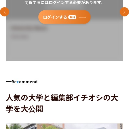
閲覧するにはログインする必要があります。
前のスライド
次
ログインする
無料
University Name
Overview
Re
c
ommend
人気の大学と編集部イチオシの大
学を大公開