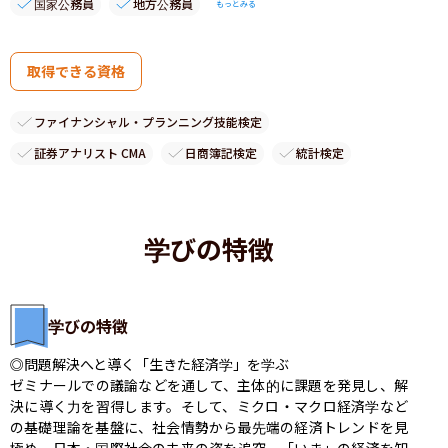
国家公務員
地方公務員
もっとみる
取得できる資格
ファイナンシャル・プランニング技能検定
証券アナリスト CMA
日商簿記検定
統計検定
学びの特徴
学びの特徴
◎問題解決へと導く「生きた経済学」を学ぶ

ゼミナールでの議論などを通して、主体的に課題を発見し、解
決に導く力を習得します。そして、ミクロ・マクロ経済学など
の基礎理論を基盤に、社会情勢から最先端の経済トレンドを見
極め、日本・国際社会の未来の姿を追究。「いま」の経済を知