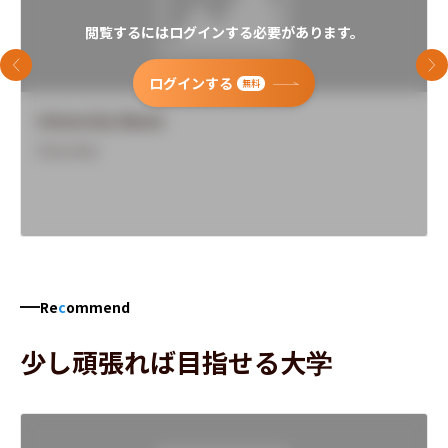
閲覧するにはログインする必要があります。
前のスライド
次
ログインする
無料
University Name
Overview
Re
c
ommend
少し頑張れば目指せる大学