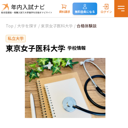
資料請求
無料会員になる
ログイン
Top
/
大学を探す
/
東京女子医科大学
/
合格体験談
私立大学
東京女子医科大学
学校情報