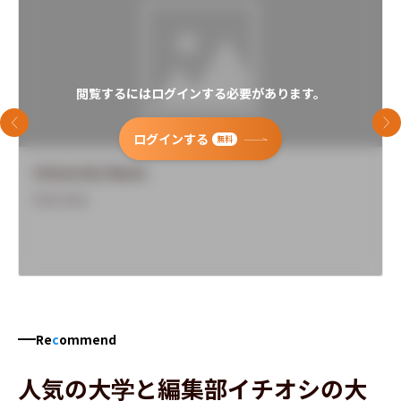
閲覧するにはログインする必要があります。
前のスライド
次
ログインする
無料
University Name
Overview
Re
c
ommend
人気の大学と編集部イチオシの大