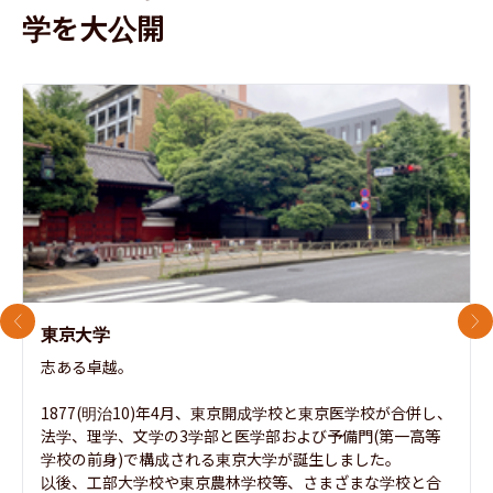
学を大公開
前のスライド
次
東京大学
志ある卓越。

1877(明治10)年4月、東京開成学校と東京医学校が合併し、
法学、理学、文学の3学部と医学部および予備門(第一高等
学校の前身)で構成される東京大学が誕生しました。

以後、工部大学校や東京農林学校等、さまざまな学校と合