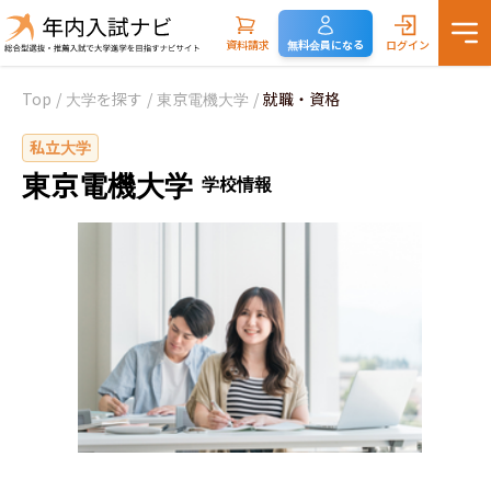
資料請求
無料会員になる
ログイン
Top
/
大学を探す
/
東京電機大学
/
就職・資格
私立大学
東京電機大学
学校情報