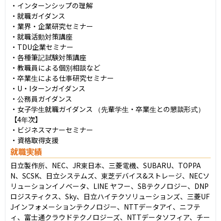
・インターンシップの理解

・就職ガイダンス

・業界・企業研究セミナー

・就職活動対策講座

・TDU企業セミナー

・各種筆記試験対策講座

・教職員による個別相談など

・卒業生による仕事研究セミナー

・U・Iターンガイダンス

・公務員ガイダンス

・女子学生就職ガイダンス （先輩学生・卒業生との懇談形式）

【4年次】

・ビジネスマナーセミナー

・資格取得支援
就職実績
日立製作所、NEC、JR東日本、三菱電機、SUBARU、TOPPA
N、SCSK、日立システムズ、東芝デバイス&ストレージ、NECソ
リューションイノベータ、LINE ヤフー、SBテクノロジー、DNP
ロジスティクス、Sky、日立ハイテクソリューションズ、三菱UF
Jインフォメーションテクノロジー、NTTデータアイ、ニフテ
ィ、富士通クラウドテクノロジーズ、NTTデータソフィア、チー