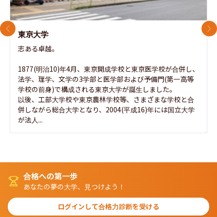
前のスライド
次
東京大学
志ある卓越。

1877(明治10)年4月、東京開成学校と東京医学校が合併し、
法学、理学、文学の3学部と医学部および予備門(第一高等
学校の前身)で構成される東京大学が誕生しました。

以後、工部大学校や東京農林学校等、さまざまな学校と合
併しながら総合大学となり、2004(平成16)年には国立大学
が法人...
合格への第一歩
あなたの夢の大学、見つけよう！
ログインして合格力診断を受ける