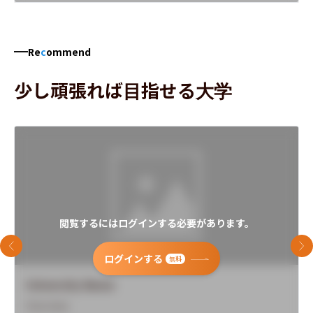
Re
c
ommend
少し頑張れば目指せる大学
閲覧するにはログインする必要があります。
前のスライド
次
ログインする
無料
University Name
Overview