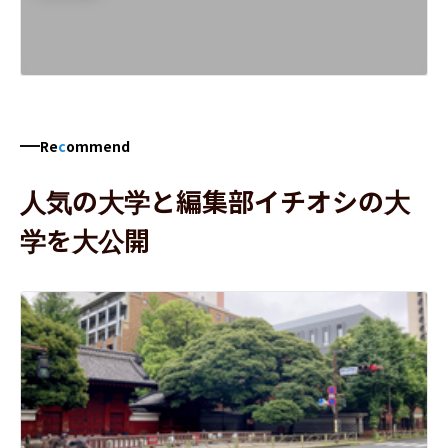
Re
c
ommend
人気の大学と編集部イチオシの大
学を大公開