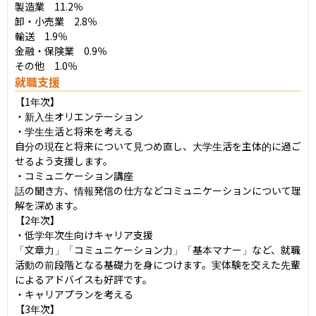
製造業　11.2％

卸・小売業　2.8％

輸送　1.9％

金融・保険業　0.9％

その他　1.0％
就職支援
【1年次】	

・新入生オリエンテーション

・学生生活と将来を考える

自分の現在と将来について見つめ直し、大学生活を主体的に過ご
せるよう支援します。

・コミュニケーション講座

話の聞き方、情報発信の仕方などコミュニケーションについて理
解を深めます。

【2年次】

・低学年次生向けキャリア支援

「文章力」「コミュニケーション力」「基本マナー」など、就職
活動の前段階となる基礎力を身につけます。実体験を交えた先輩
によるアドバイスも好評です。

・キャリアプランを考える

【3年次】
