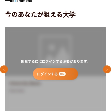
Re
c
ommend
今のあなたが狙える大学
閲覧するにはログインする必要があります。
前のスライド
次
ログインする
無料
University Name
Overview