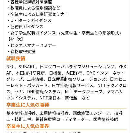
・各種筆記試験対策講座

・教職員による個別相談など

・卒業生による仕事研究セミナー

・U・Iターンガイダンス

・公務員ガイダンス

・女子学生就職ガイダンス （先輩学生・卒業生との懇談形式）

【4年次】

・ビジネスマナーセミナー

・資格取得支援
就職実績
NEC、SUBARU、日立グローバルライフソリューションズ、YKK 
AP、本田技術研究所、日機装、内田洋行、GMOインターネット
グループ、三井情報、日立産業制御ソリューションズ、日本ヒュ
ーレット・パッカード、日立社会情報サービス、NTTテクノクロ
ス、セガ、DNP情報システム、NTTデータウェーブ、ヤマハサ
ウンドシステム、NTT東日本・関信越　など
卒業生に人気の職種
基本情報技術者、応用情報技術者、画像処理エンジニア、技術
士・技術士補、福祉住環境コーディネーター、医療情報技師
卒業生に人気の業界