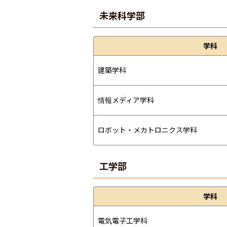
未来科学部
学科
建築学科
情報メディア学科
ロボット・メカトロニクス学科
工学部
学科
電気電子工学科