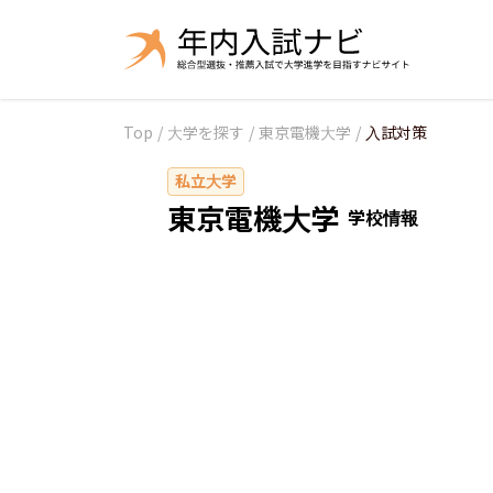
Top
/
大学を探す
/
東京電機大学
/
入試対策
私立大学
東京電機大学
学校情報