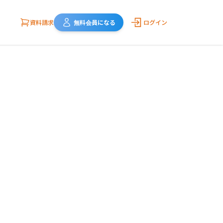
資料請求
無料会員になる
ログイン