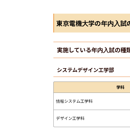
東京電機大学の年内入試
実施している年内入試の種
システムデザイン工学部
学科
情報システム工学科
デザイン工学科