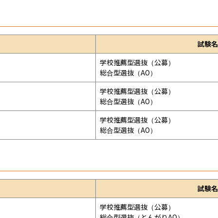
試験名
学校推薦型選抜（公募）

総合型選抜（AO）
学校推薦型選抜（公募）

総合型選抜（AO）
学校推薦型選抜（公募）

総合型選抜（AO）
試験名
学校推薦型選抜（公募）

総合型選抜（とんがりAO）