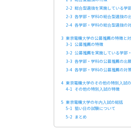
2-2
総合型選抜を実施している学
2-3
各学部・学科の総合型選抜の
2-4
各学部・学科の総合型選抜の
3
東京電機大学の公募推薦の特徴と
3-1
公募推薦の特徴
3-2
公募推薦を実施している学部
3-3
各学部・学科の公募推薦の出
3-4
各学部・学科の公募推薦の対
4
東京電機大学のその他の特別入試
4-1
その他の特別入試の特徴
5
東京電機大学の年内入試の総括
5-1
狙い目の試験について
5-2
まとめ