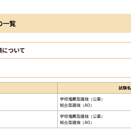
の一覧
類について
試験名
学校推薦型選抜（公募）

総合型選抜（AO）
学校推薦型選抜（公募）

総合型選抜（AO）