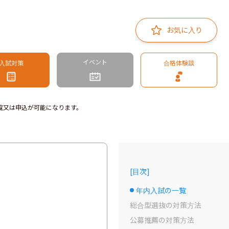
お気に入り
イベント
入試対策
合格体験談
覧又は申込が可能になります。
[
目次
]
年内入試の一覧
選択中のドット
総合型選抜の対策方法
公募推薦の対策方法