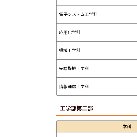
電子システム工学科
応用化学科
機械工学科
先端機械工学科
情報通信工学科
工学部第二部
学科