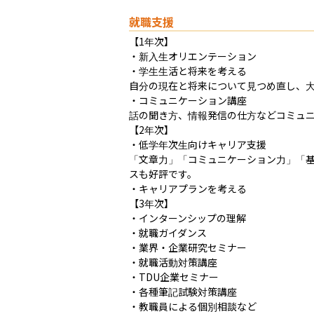
就職支援
【1年次】	

・新入生オリエンテーション

・学生生活と将来を考える

自分の現在と将来について見つめ直し、大
・コミュニケーション講座

話の聞き方、情報発信の仕方などコミュニ
【2年次】

・低学年次生向けキャリア支援

「文章力」「コミュニケーション力」「
スも好評です。

・キャリアプランを考える

【3年次】

・インターンシップの理解

・就職ガイダンス

・業界・企業研究セミナー

・就職活動対策講座

・TDU企業セミナー

・各種筆記試験対策講座

・教職員による個別相談など
