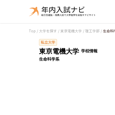
Top
/
大学を探す
/
東京電機大学
/
理工学部
/
生命科
私立大学
東京電機大学
学校情報
生命科学系