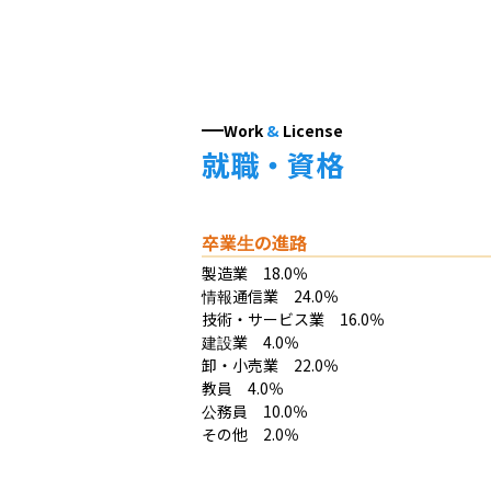
Work
&
License
就職・資格
卒業生の進路
製造業　18.0％

情報通信業　24.0％

技術・サービス業　16.0％

建設業　4.0％

卸・小売業　22.0％

教員　4.0％

公務員　10.0％

その他　2.0％