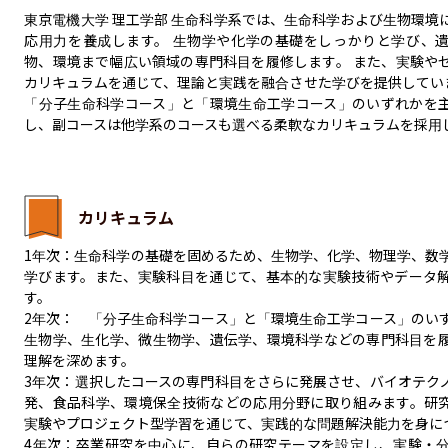
東京電機大学 理工学部 生命科学系では、生命科学および生物環境
応用力を養成します。 生物学や化学の基礎をしっかりと学び、
物、環境まで幅広い領域の専門科目を履修します。 また、実験や
カリキュラムを通じて、理論と実践を融合させた学びを提供しています
「分子生命科学コース」と「環境生命工学コース」のいずれかを
し、副コースは他学系のコースも選べる柔軟なカリキュラムを採用
カリキュラム
1年次：生命科学の基礎を固めるため、生物学、化学、物理学、数
学びます。また、実験科目を通じて、基本的な実験技術やデータ
す。

2年次：　「分子生命科学コース」と「環境生命工学コース」のい
生物学、生化学、微生物学、遺伝学、環境科学などの専門科目を
理解を深めます。

3年次：選択したコースの専門科目をさらに発展させ、バイオテク
発、食品科学、環境保全技術などの応用分野に取り組みます。研
実験やプロジェクト型学習を通じて、実践的な問題解決能力を身につ
4年次：卒業研究を中心に、自らの研究テーマを設定し、実験・