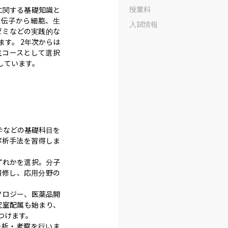
授業料
に関する基礎知識と
遺伝子から細胞、生
入試情報
ゼミなどの実践的な
。 ​2年次からは
主コースとして選択
しています。
学などの基礎科目を
解析手法を習得しま
ずれかを選択。分子
履修し、応用分野の
ノロジー、医薬品開
究室配属も始まり、
けます。

分析・考察を行いま