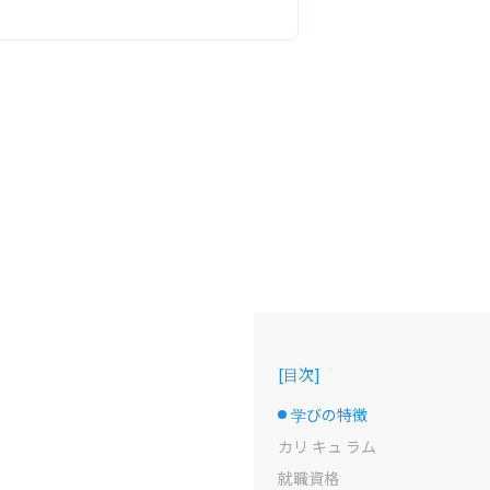
[
目次
]
学びの特徴
選択中のドット
カリ キュ ラム
就職資格