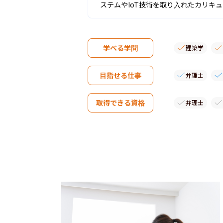
ステムやIoT技術を取り入れたカリキ
学べる学問
建築学
目指せる仕事
弁理士
取得できる資格
弁理士