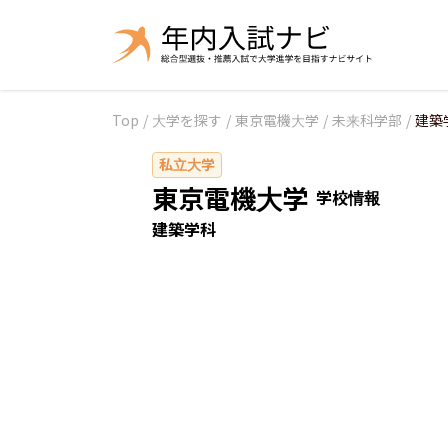
Top
/
大学を探す
/
東京電機大学
/
未来科学部
/
建築
私立大学
東京電機大学
学校情報
建築学科