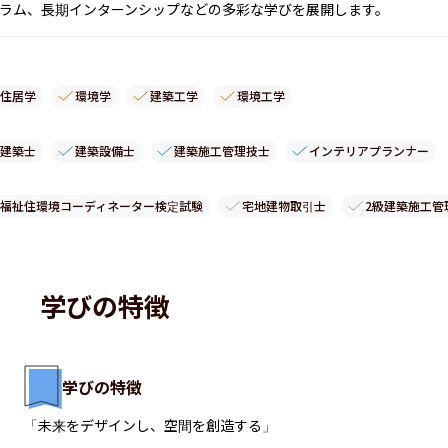
ュラム、長期インターンシップなどの多彩な学びを展開します。
住居学
環境学
建築工学
環境工学
建築士
建築設備士
建築施工管理技士
インテリアプランナー
福祉住環境コーディネーター検定試験
宅地建物取引士
2級建築施工管
学びの特徴
学びの特徴
「未来をデザインし、空間を創造する」
