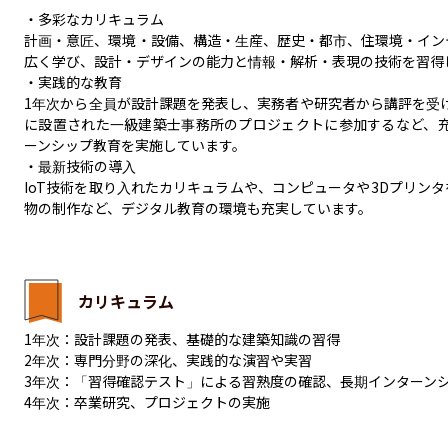
・多彩なカリキュラム

計画・意匠、環境・設備、構造・生産、歴史・都市、住環境・イン
広く学び、設計・デザインの能力と情報・解析・表現の技術を習得しま
・実践的な教育

1年次から全員が設計課題を発表し、実務者や研究者から講評を受け
に設置された一級建築士事務所のプロジェクトに参加するなど、
ーンシップ教育を実施しています。 ​

・最新技術の導入

IoT技術を取り入れたカリキュラムや、コンピュータや3Dプリンタ
物の制作など、デジタル教育の環境も充実しています。
カリキュラム
1年次：​設計課題の発表、基礎的な建築知識の習得​

2年次：​専門分野の深化、実践的な演習や実習​

3年次：​「習得確認テスト」による習熟度の確認、長期インターンシ
4年次：​卒業研究、プロジェクトの実施​