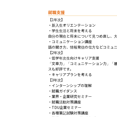
就職支援
【1年次】	

・新入生オリエンテーション

・学生生活と将来を考える

自分の現在と将来について見つめ直し、大
・コミュニケーション講座

話の聞き方、情報発信の仕方などコミュニ
【2年次】

・低学年次生向けキャリア支援

「文章力」「コミュニケーション力」「
スも好評です。

・キャリアプランを考える

【3年次】

・インターンシップの理解

・就職ガイダンス

・業界・企業研究セミナー

・就職活動対策講座

・TDU企業セミナー

・各種筆記試験対策講座
