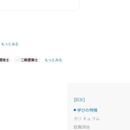
もっとみる
理技士
二級建築士
もっとみる
[
目次
]
学びの特徴
選択中のドット
カリ キュ ラム
就職資格