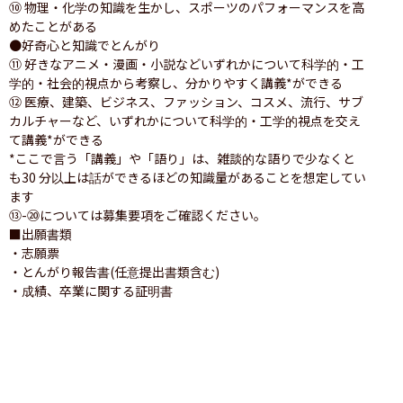
⑩ 物理・化学の知識を生かし、スポーツのパフォーマンスを高
めたことがある

●好奇心と知識でとんがり

⑪ 好きなアニメ・漫画・小説などいずれかについて科学的・工
学的・社会的視点から考察し、分かりやすく講義*ができる

⑫ 医療、建築、ビジネス、ファッション、コスメ、流行、サブ
カルチャーなど、いずれかについて科学的・工学的視点を交え
て講義*ができる

*ここで言う「講義」や「語り」は、雑談的な語りで少なくと
も30 分以上は話ができるほどの知識量があることを想定してい
ます

⑬-⑳については募集要項をご確認ください。

■出願書類

・志願票

・とんがり報告書(任意提出書類含む)

・成績、卒業に関する証明書