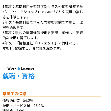
1年次：​基礎科目を習熟度別クラスや補習講座で学
び、「ワークショップ」でものづくりや実験の楽し
さを体験します。 ​

2年次：​基礎科目で学んだ内容を実験で体験し、理
解を深めます。 ​

3年次：​現代の情報通信技術を実際に操作し、実践
的な技術を習得します。 ​

4年次：​「情報通信プロジェクト」で興味あるテー
マを1年間探求し、専門性を深めます。
Work
&
License
就職・資格
卒業生の進路
情報通信業　56.2％

技術・サービス業　16.9％

建設業　5.6％
