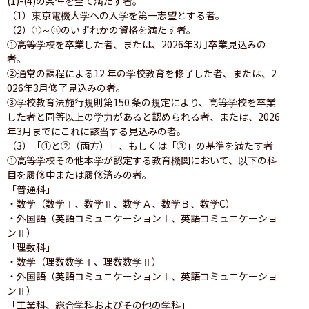
(1)-(4)の条件を全て満たす者。

（1）東京電機大学への入学を第一志望とする者。

（2）①～③のいずれかの資格を満たす者。

①高等学校を卒業した者、または、2026年3月卒業見込みの
者。

②通常の課程による12 年の学校教育を修了した者、または、2
026年3月修了見込みの者。

③学校教育法施行規則第150 条の規定により、高等学校を卒業
した者と同等以上の学力があると認められる者、または、2026
年3月までにこれに該当する見込みの者。

（3）「①と②（両方）」、もしくは「③」の基準を満たす者

①高等学校その他本学が認定する教育機関において、以下の科
目を履修中または履修済みの者。

「普通科」

・数学（数学Ⅰ、数学Ⅱ、数学Ａ、数学Ｂ、数学C）

・外国語（英語コミュニケーションⅠ、英語コミュニケーショ
ンⅡ）

「理数科」

・数学（理数数学Ⅰ、理数数学Ⅱ）

・外国語（英語コミュニケーションⅠ、英語コミュニケーショ
ンⅡ）

「工業科、総合学科およびその他の学科」
