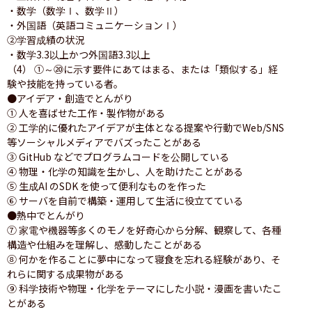
・数学（数学Ⅰ、数学Ⅱ）

・外国語（英語コミュニケーションⅠ）

②学習成績の状況

・数学3.3以上かつ外国語3.3以上

（4） ①～⑳に示す要件にあてはまる、または「類似する」経
験や技能を持っている者。

●アイデア・創造でとんがり

① 人を喜ばせた工作・製作物がある

② 工学的に優れたアイデアが主体となる提案や行動でWeb/SNS 
等ソーシャルメディアでバズったことがある

③ GitHub などでプログラムコードを公開している

④ 物理・化学の知識を生かし、人を助けたことがある

⑤ 生成AI のSDK を使って便利なものを作った

⑥ サーバを自前で構築・運用して生活に役立てている

●熱中でとんがり

⑦ 家電や機器等多くのモノを好奇心から分解、観察して、各種
構造や仕組みを理解し、感動したことがある

⑧ 何かを作ることに夢中になって寝食を忘れる経験があり、そ
れらに関する成果物がある

⑨ 科学技術や物理・化学をテーマにした小説・漫画を書いたこ
とがある
