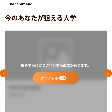
Re
c
ommend
今のあなたが狙える大学
閲覧するにはログインする必要があります。
前のスライド
次
ログインする
無料
University Name
Overview