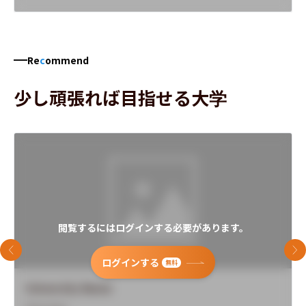
Re
c
ommend
少し頑張れば目指せる大学
閲覧するにはログインする必要があります。
前のスライド
次
ログインする
無料
University Name