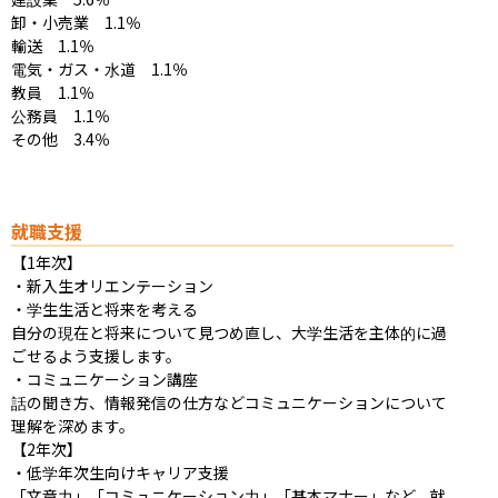
卸・小売業　1.1％

輸送　1.1％

電気・ガス・水道　1.1％

教員　1.1％

公務員　1.1％

その他　3.4％
就職支援
【1年次】	

・新入生オリエンテーション

・学生生活と将来を考える

自分の現在と将来について見つめ直し、大学生活を主体的に過
ごせるよう支援します。

・コミュニケーション講座

話の聞き方、情報発信の仕方などコミュニケーションについて
理解を深めます。

【2年次】

・低学年次生向けキャリア支援

「文章力」「コミュニケーション力」「基本マナー」など、就