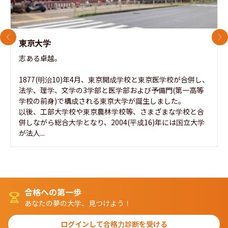
前のスライド
次
東京大学
志ある卓越。

1877(明治10)年4月、東京開成学校と東京医学校が合併し、
法学、理学、文学の3学部と医学部および予備門(第一高等
学校の前身)で構成される東京大学が誕生しました。

以後、工部大学校や東京農林学校等、さまざまな学校と合
併しながら総合大学となり、2004(平成16)年には国立大学
が法人...
合格への第一歩
あなたの夢の大学、見つけよう！
ログインして合格力診断を受ける