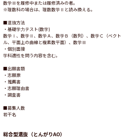
数学Ⅲを履修中または履修済みの者。

※理数科の場合は、理数数学Ⅱと読み換える。

■選抜方法

・基礎学力テスト(数学)

数学Ⅰ、数学Ⅱ、数学Ａ、数学Ｂ（数列）、数学Ｃ（ベクト
ル、平面上の曲線と複素数平面）、数学Ⅲ

・個別面接

学科適性を問う内容を含む。

■出願書類

・志願票

・推薦書

・志願理由書

・調査書

■募集人数

若干名
総合型選抜（とんがりAO）