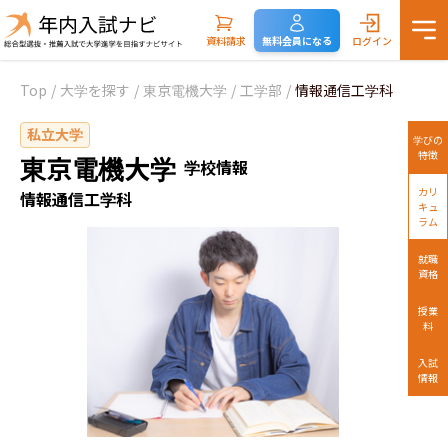
資料請求
無料会員になる
ログイン
Top
/
大学を探す
/
東京電機大学
/
工学部
/
情報通信工学科
私立大学
学びの
特徴
東京電機大学
学校情報
カリ
情報通信工学科
キュ
ラム
就職
資格
授業
料
入試
情報