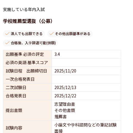
実施している年内入試
学校推薦型選抜（公募）
浪人でも出願できる
その他出願基準がある
合格後、入学辞退可能(併願)
出願基準 必須の評定
3.4
必須の英語 基準スコア
試験日程 出願締切日
2025/11/20
一次合格発表日
二次試験日
2025/12/13
合格発表日
2025/12/22
志望理由書
提出書類
その他書類
推薦書
小論文や学科諮問などの筆記試験
試験内容
面接 