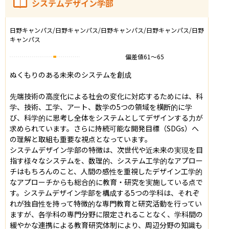
システムデザイン学部
日野キャンパス/日野キャンパス/日野キャンパス/日野キャンパス/日野
キャンパス
偏差値
61
〜
65
ぬくもりのある未来のシステムを創成

先端技術の高度化による社会の変化に対応するためには、科
学、技術、工学、アート、数学の5つの領域を横断的に学
び、科学的に思考し全体をシステムとしてデザインする力が
求められています。さらに持続可能な開発目標（SDGs）へ
の理解と取組も重要な視点となっています。

システムデザイン学部の特徴は、次世代や近未来の実現を目
指す様々なシステムを、数理的、システム工学的なアプロー
チはもちろんのこと、人間の感性を重視したデザイン工学的
なアプローチからも総合的に教育・研究を実施している点で
す。システムデザイン学部を構成する5つの学科は、それぞ
れが独自性を持って特徴的な専門教育と研究活動を行ってい
ますが、各学科の専門分野に限定されることなく、学科間の
緩やかな連携による教育研究体制により、周辺分野の知識も