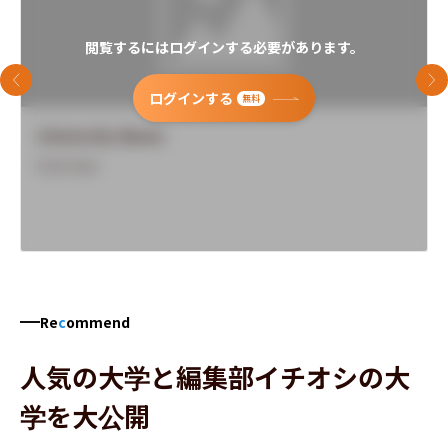
閲覧するにはログインする必要があります。
前のスライド
次
ログインする
無料
University Name
Overview
Re
c
ommend
人気の大学と編集部イチオシの大
学を大公開