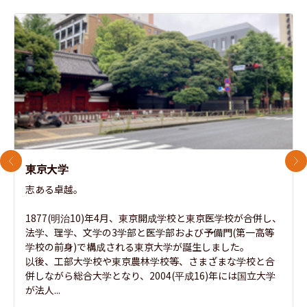
前のスライド
次
東京大学
志ある卓越。

1877(明治10)年4月、東京開成学校と東京医学校が合併し、
法学、理学、文学の3学部と医学部および予備門(第一高等
学校の前身)で構成される東京大学が誕生しました。

以後、工部大学校や東京農林学校等、さまざまな学校と合
併しながら総合大学となり、2004(平成16)年には国立大学
が法人...