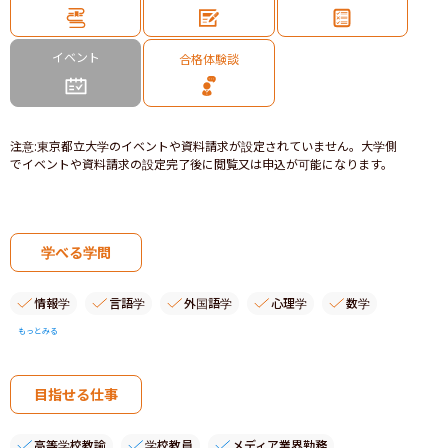
イベント
合格体験談
注意
:
東京都立大学のイベントや資料請求が設定されていません。大学側
でイベントや資料請求の設定完了後に閲覧又は申込が可能になります。
学べる学問
情報学
言語学
外国語学
心理学
数学
もっとみる
目指せる仕事
高等学校教諭
学校教員
メディア業界勤務