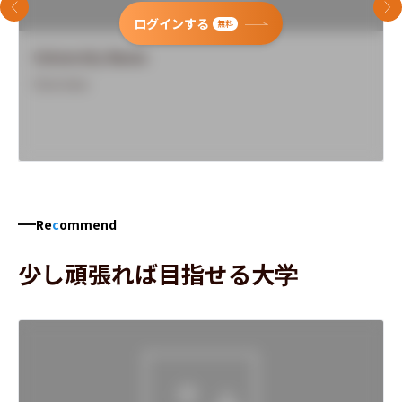
前のスライド
次
ログインする
無料
University Name
Overview
Re
c
ommend
少し頑張れば目指せる大学