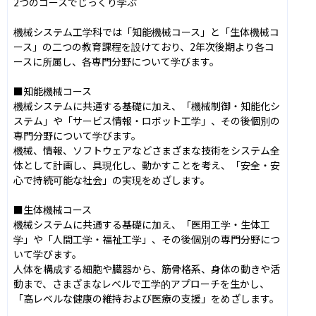
2つのコースでじっくり学ぶ

機械システム工学科では「知能機械コース」と「生体機械コ
ース」の二つの教育課程を設けており、2年次後期より各コ
ースに所属し、各専門分野について学びます。

■知能機械コース

機械システムに共通する基礎に加え、「機械制御・知能化シ
ステム」や「サービス情報・ロボット工学」、その後個別の
専門分野について学びます。

機械、情報、ソフトウェアなどさまざまな技術をシステム全
体として計画し、具現化し、動かすことを考え、「安全・安
心で持続可能な社会」の実現をめざします。

■生体機械コース

機械システムに共通する基礎に加え、「医用工学・生体工
学」や「人間工学・福祉工学」、その後個別の専門分野につ
いて学びます。

人体を構成する細胞や臓器から、筋骨格系、身体の動きや活
動まで、さまざまなレベルで工学的アプローチを生かし、
「高レベルな健康の維持および医療の支援」をめざします。