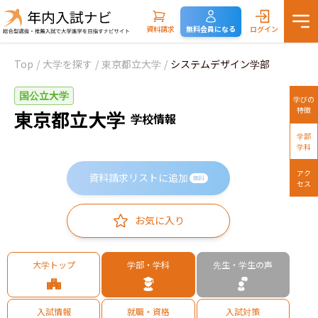
資料請求
無料会員になる
ログイン
Top
/
大学を探す
/
東京都立大学
/
システムデザイン学部
国公立大学
学びの
特徴
東京都立大学
学校情報
学部
学科
アク
資料請求リストに追加
無料
セス
お気に入り
大学トップ
学部・学科
先生・学生の声
入試情報
就職・資格
入試対策