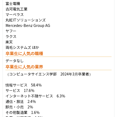
富士電機

古河電気工業

マーベラス

丸紅ITソリューションズ

Mercedes-Benz Group AG

ヤフー

ラクス

楽天

両毛システムズ ほか
卒業生に人気の職種
データなし
卒業生に人気の業界
（コンピュータサイエンス学部　2024年3月卒業者）

情報サービス　58.4％

サービス　17.6％

インターネット不随サービス　6.3％

通信・放送　2.4％

卸売・小売　2％

その他製造業　1.6％
