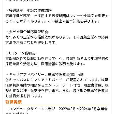
・接遇講座、小論文作成講座

医療保健学部学生を採用する医療機関はマナーや小論文を重視す
るところが多くあります。この講座で基本知識を学びます。

・大学推薦企業応募説明会

毎年多くの企業から推薦依頼があります。その推薦企業への応募
方法や注意点などを説明します。

・UIJターン説明会

首都圏以外で就職活動を行う学生へ、各県担当者より地域特有の
採用時期や活動方法、採用情報の説明を受けます。

・キャリアアドバイザー、就職特任教員個別面談

各キャンパスにキャリアアドバイザーが配置されています。就職
活動初期段階の相談からエントリーシート作成、履歴書作成、模
擬面接など様々な支援を行います。また、各学部の就職特任教員
も就職支援を行います。
就職実績
（コンピュータサイエンス学部　2022年3月～2024年3月卒業者
までの就職先）
