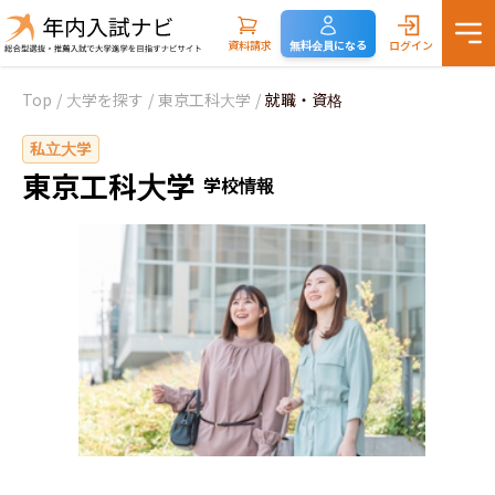
資料請求
無料会員になる
ログイン
Top
/
大学を探す
/
東京工科大学
/
就職・資格
私立大学
東京工科大学
学校情報