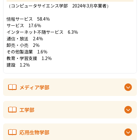
（コンピュータサイエンス学部　2024年3月卒業者）

情報サービス　58.4％

サービス　17.6％

インターネット不随サービス　6.3％

通信・放送　2.4％

卸売・小売　2％

その他製造業　1.6％

教育・学習支援　1.2％

建設　1.2％
メディア学部
工学部
応用生物学部