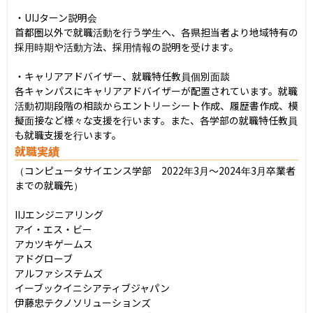
・UIJターン説明会

首都圏以外で就職活動を行う学生へ、各県担当者より地域特有の
採用時期や活動方法、採用情報の説明を受けます。

・キャリアアドバイザー、就職特任教員個別面談

各キャンパスにキャリアアドバイザーが配置されています。就職
活動初期段階の相談からエントリーシート作成、履歴書作成、模
擬面接など様々な支援を行います。また、各学部の就職特任教員
も就職支援を行います。
就職実績
（コンピュータサイエンス学部　2022年3月～2024年3月卒業者
までの就職先）

IIJエンジニアリング

アイ・エス・ビー

アカツキゲームス

アドグローブ

アルファシステムズ

イーブックイニシアティブジャパン

伊藤忠テクノソリューションズ
