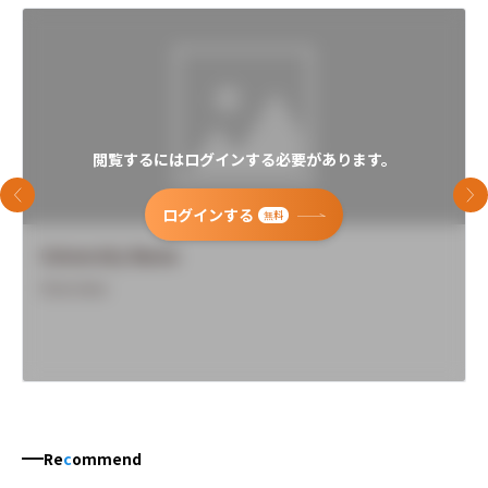
閲覧するにはログインする必要があります。
前のスライド
次
ログインする
無料
University Name
Overview
Re
c
ommend