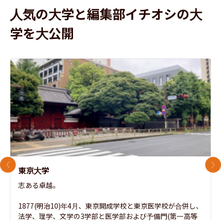
人気の大学と編集部イチオシの大
学を大公開
前のスライド
次
東京大学
志ある卓越。

1877(明治10)年4月、東京開成学校と東京医学校が合併し、
法学、理学、文学の3学部と医学部および予備門(第一高等