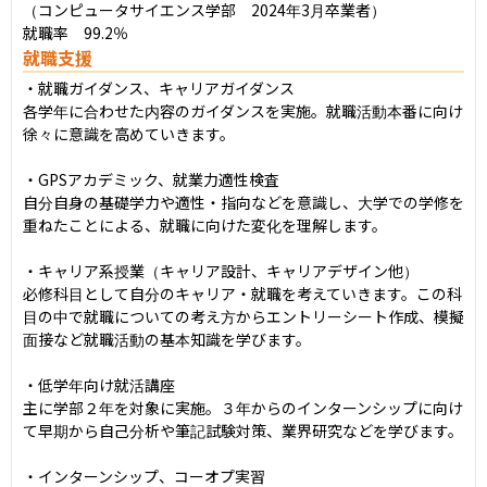
（コンピュータサイエンス学部　2024年3月卒業者）

就職率　99.2％
就職支援
・就職ガイダンス、キャリアガイダンス

各学年に合わせた内容のガイダンスを実施。就職活動本番に向け
徐々に意識を高めていきます。

・GPSアカデミック、就業力適性検査

自分自身の基礎学力や適性・指向などを意識し、大学での学修を
重ねたことによる、就職に向けた変化を理解します。

・キャリア系授業（キャリア設計、キャリアデザイン他）

必修科目として自分のキャリア・就職を考えていきます。この科
目の中で就職についての考え方からエントリーシート作成、模擬
面接など就職活動の基本知識を学びます。

・低学年向け就活講座

主に学部２年を対象に実施。３年からのインターンシップに向け
て早期から自己分析や筆記試験対策、業界研究などを学びます。

・インターンシップ、コーオプ実習
