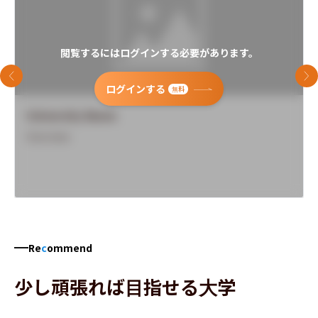
閲覧するにはログインする必要があります。
前のスライド
次
ログインする
無料
University Name
Overview
Re
c
ommend
少し頑張れば目指せる大学