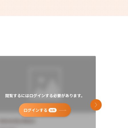
閲覧するにはログインする必要があります。
閲覧す
次のスライド
ログインする
無料
University Name
Universi