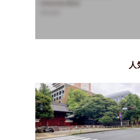
University Name
Overview
人