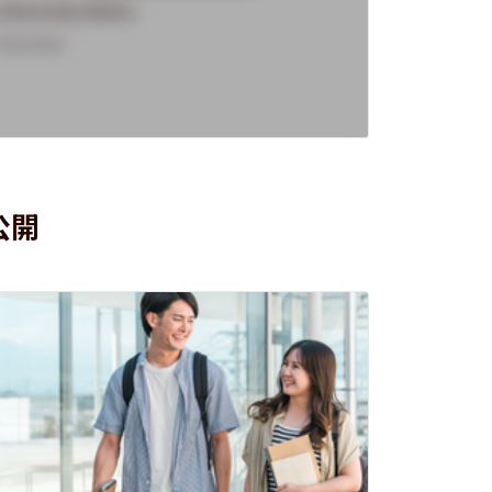
University Name
Universi
Overview
Overview
公開