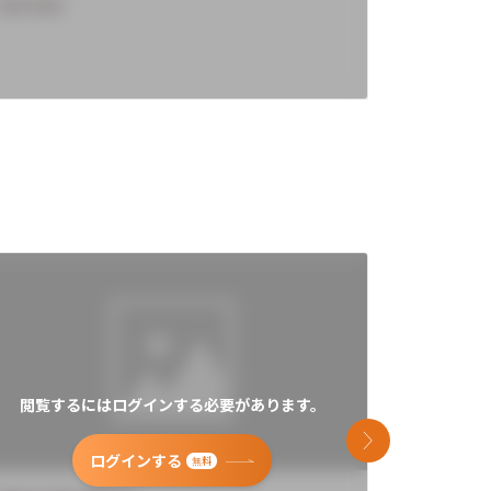
Overview
Overview
閲覧するにはログインする必要があります。
閲覧す
次のスライド
ログインする
無料