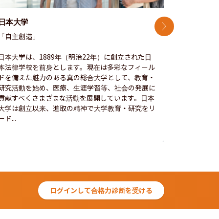
日本大学
中央大学
次のスライド
「自主創造」

次世代を拓
開かれた大
日本大学は、1889年（明治22年）に創立された日
本法律学校を前身とします。現在は多彩なフィール
1885年
ドを備えた魅力のある真の総合大学として、教育・
養フ」とい
研究活動を始め、医療、生涯学習等、社会の発展に
る伝統と実
貢献すべくさまざまな活動を展開しています。日本
にも、社会
大学は創立以来、進取の精神で大学教育・研究をリ
してきまし
ード...
究...
ログインして合格力診断を受ける