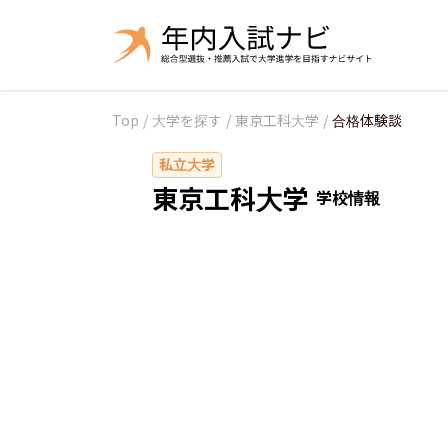
Top
/
大学を探す
/
東京工科大学
/
合格体験談
私立大学
東京工科大学
学校情報